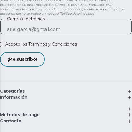
Solotriatlon S.L.), siendo la finalidad del tratamiento enviarle ofertas y
promociones de las empresas del grupo. La base de legitimación es el
consentimiento explícito y tiene derecho a acceder, rectificar, suprimir y otros
derechos, como se indica en nuestra
Política de privacidad
Correo electrónico
Acepto los
Términos y Condiciones
¡Me suscribo!
Categorías
Información
Métodos de pago
Contacto