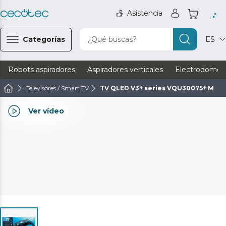
Asistencia
Categorías
¿Qué buscas?
ES
Robots aspiradores
Aspiradores verticales
Electrodomést
Televisores / Smart TV
TV QLED V3+ series VQU30075+ M
Ver vídeo