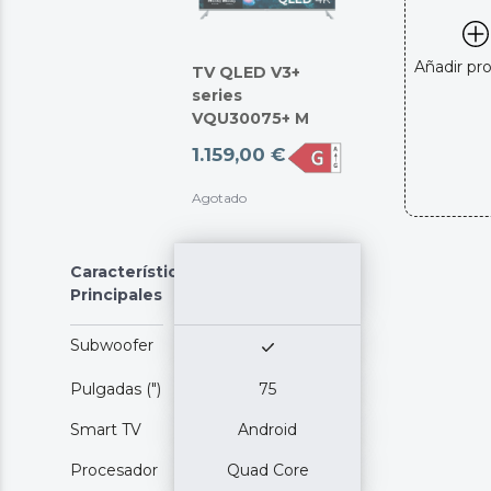
Añadir pr
TV QLED V3+
series
VQU30075+ M
1.159,00 €
Agotado
Características
Principales
Subwoofer
Pulgadas (")
75
Smart TV
Android
Procesador
Quad Core