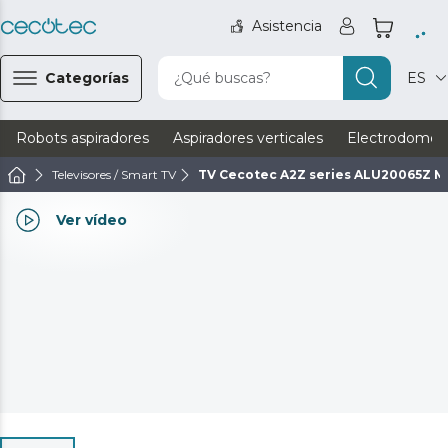
Asistencia
Categorías
¿Qué buscas?
ES
Robots aspiradores
Aspiradores verticales
Electrodomést
Televisores / Smart TV
TV Cecotec A2Z series ALU20065Z M
Ver vídeo