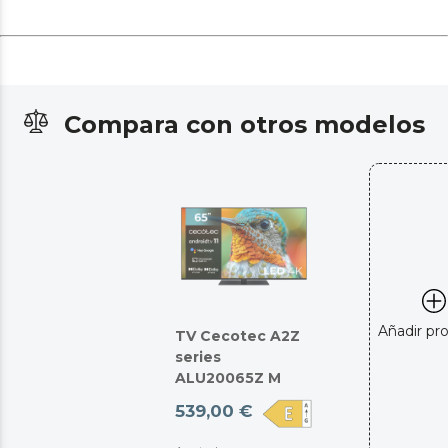
Compara con otros modelos
Añadir pr
TV Cecotec A2Z
series
ALU20065Z M
539,00 €