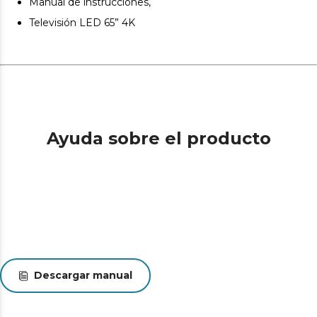
Manual de instrucciones,
Peana central.
Televisión LED 65” 4K
Ayuda sobre el producto
Descargar manual