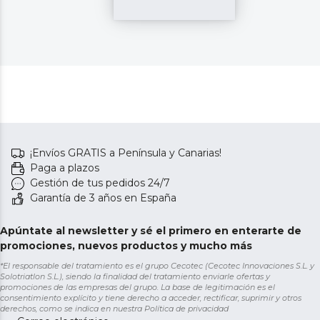
¡Envíos GRATIS a Península y Canarias!
Paga a plazos
Gestión de tus pedidos 24/7
Garantía de 3 años en España
Apúntate al newsletter y sé el primero en enterarte de
promociones, nuevos productos y mucho más
*El responsable del tratamiento es el grupo Cecotec (Cecotec Innovaciones S.L. y
Solotriatlon S.L.), siendo la finalidad del tratamiento enviarle ofertas y
promociones de las empresas del grupo. La base de legitimación es el
consentimiento explícito y tiene derecho a acceder, rectificar, suprimir y otros
derechos, como se indica en nuestra
Política de privacidad