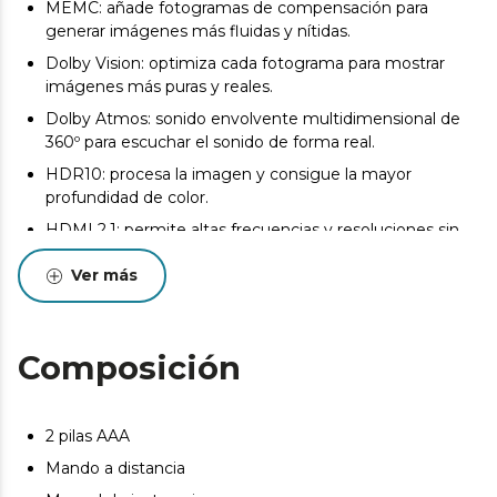
MEMC: añade fotogramas de compensación para
generar imágenes más fluidas y nítidas.
Dolby Vision: optimiza cada fotograma para mostrar
imágenes más puras y reales.
Dolby Atmos: sonido envolvente multidimensional de
360º para escuchar el sonido de forma real.
HDR10: procesa la imagen y consigue la mayor
profundidad de color.
HDMI 2.1: permite altas frecuencias y resoluciones sin
dañar la imagen de origen.
Ver más
Pure Dimming/Pure Move/Pure Outline: mejora el
brillo, la definición y el movimiento de cada imagen.
ALLM: configura la latencia de forma automática para
Composición
mejorar la experiencia de juego de tu consola.
Pantalla 10 Bits: reproduce más de 1000 millones de
colores.
2 pilas AAA
Eye Safe: minimiza la emisión de luz azul para proteger
Mando a distancia
los ojos.