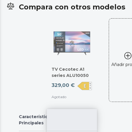
Compara con otros modelos
Añadir pr
TV Cecotec A1
series ALU10050
329,00 €
Agotado
Características
Principales