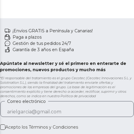
¡Envíos GRATIS a Península y Canarias!
Paga a plazos
Gestión de tus pedidos 24/7
Garantía de 3 años en España
Apúntate al newsletter y sé el primero en enterarte de
promociones, nuevos productos y mucho más
*El responsable del tratamiento es el grupo Cecotec (Cecotec Innovaciones S.L. y
Solotriatlon S.L.), siendo la finalidad del tratamiento enviarle ofertas y
promociones de las empresas del grupo. La base de legitimación es el
consentimiento explícito y tiene derecho a acceder, rectificar, suprimir y otros
derechos, como se indica en nuestra
Política de privacidad
Correo electrónico
Acepto los
Términos y Condiciones