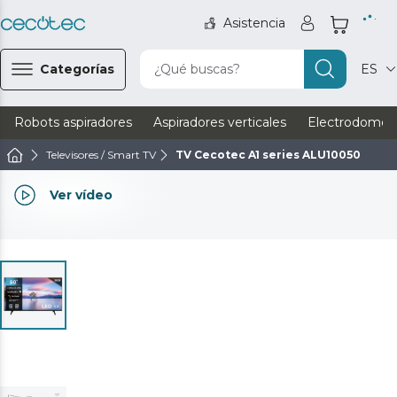
Asistencia
Categorías
¿Qué buscas?
ES
Robots aspiradores
Aspiradores verticales
Electrodomést
Televisores / Smart TV
TV Cecotec A1 series ALU10050
Ver vídeo