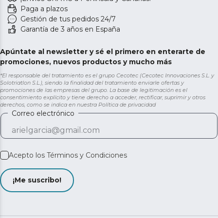
Paga a plazos
Gestión de tus pedidos 24/7
Garantía de 3 años en España
Apúntate al newsletter y sé el primero en enterarte de
promociones, nuevos productos y mucho más
*El responsable del tratamiento es el grupo Cecotec (Cecotec Innovaciones S.L. y
Solotriatlon S.L.), siendo la finalidad del tratamiento enviarle ofertas y
promociones de las empresas del grupo. La base de legitimación es el
consentimiento explícito y tiene derecho a acceder, rectificar, suprimir y otros
derechos, como se indica en nuestra
Política de privacidad
Correo electrónico
Acepto los
Términos y Condiciones
¡Me suscribo!