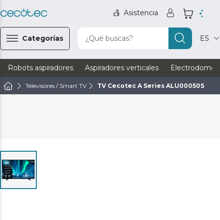
Asistencia
Categorías
¿Qué buscas?
ES
Robots aspiradores
Aspiradores verticales
Electrodomést
Televisores / Smart TV
TV Cecotec A Series ALU00050S