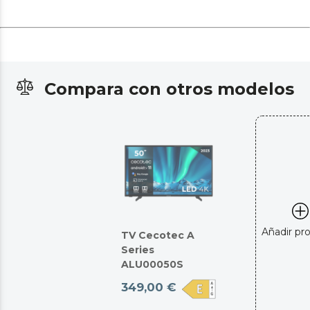
Compara con otros modelos
Añadir pr
TV Cecotec A
Series
ALU00050S
349,00 €