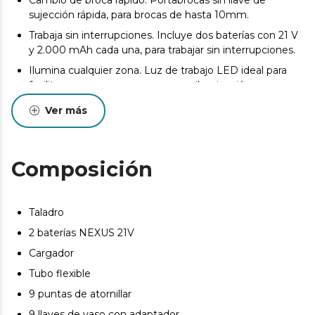
sujección rápida, para brocas de hasta 10mm.
Trabaja sin interrupciones. Incluye dos baterías con 21 V
y 2.000 mAh cada una, para trabajar sin interrupciones.
Ilumina cualquier zona. Luz de trabajo LED ideal para
facilitar su uso en zonas con poca iluminación.
Equipado con todo. Incluye un maletín con diferentes
Ver más
accesorios y brocas para madera y metal.
Composición
Taladro
2 baterías NEXUS 21V
Cargador
Tubo flexible
9 puntas de atornillar
9 llaves de vaso con adaptador