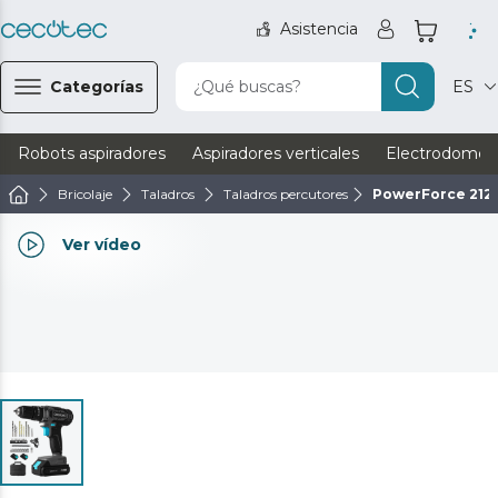
Asistencia
Categorías
¿Qué buscas?
ES
Robots aspiradores
Aspiradores verticales
Electrodomést
Bricolaje
Taladros
Taladros percutores
PowerForce 212
Ver vídeo