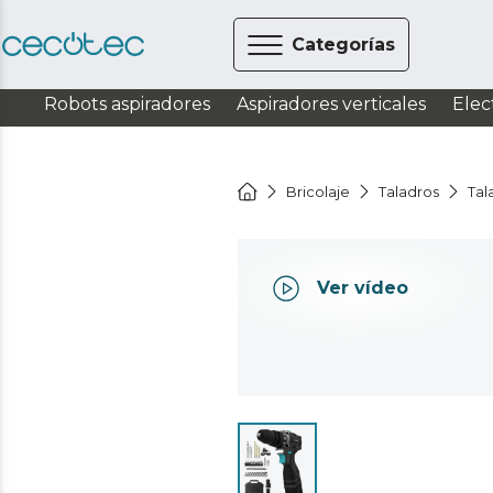
Categorías
Robots aspiradores
Aspiradores verticales
Elec
Bricolaje
Taladros
Tal
Ver vídeo