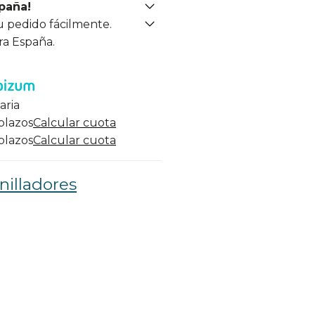
spaña!
u pedido fácilmente.
ra España.
aria
 plazos
Calcular cuota
 plazos
Calcular cuota
nilladores