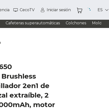
tencia
CecoTV
Iniciar sesión
ES
Cafeteras superautomáticas
Colchones
Moldead
s
650
 Brushless
illador 2en1 de
l extraíble, 2
2.000mAh, motor