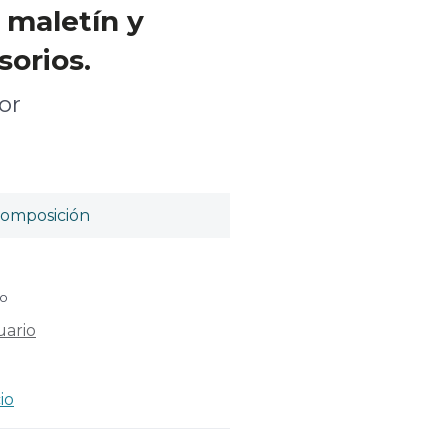
, maletín y
sorios.
or
omposición
do
uario
io