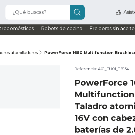
¿Qué buscas?
Asis
trodomésticos
Robots de cocina
Freidoras sin aceite
adros atornilladores
PowerForce 1650 Multifunction Brushles
Referencia: A01_EU01_118154
PowerForce 1
Multifunction
Taladro atorn
16V con cabeza
baterías de 