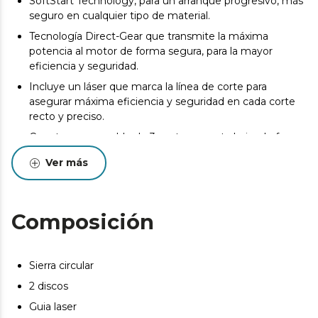
SoftStart Technology, para un arranque progresivo, más
seguro en cualquier tipo de material.
Tecnología Direct-Gear que transmite la máxima
potencia al motor de forma segura, para la mayor
eficiencia y seguridad.
Incluye un láser que marca la línea de corte para
asegurar máxima eficiencia y seguridad en cada corte
recto y preciso.
Cuenta con un cable de 3 metros para trabajar de forma
cómoda incluso en el corte de los tableros más grandes.
Ver más
Incluye también un disco de corte de 185mm de
diámetro, con 24 dientes, perfecto para conseguir
resultados perfectos de forma sencilla en madera.
Composición
Permite el corte a inglete o bisel, con una profundidad
de corte ajustable hasta 63 mm a 90° y 41 mm a 45°,
ideal para adaptarse a diferentes trabajos.
Sierra circular
Trabaja de manera limpia, pudiendo conectar la máquina
2 discos
al aspirador y mantener tu área de trabajo siempre lista.
Guia laser
Resultados profesionales gracias a la guía paralela que