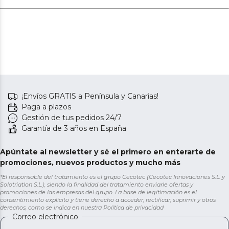
¡Envíos GRATIS a Península y Canarias!
Paga a plazos
Gestión de tus pedidos 24/7
Garantía de 3 años en España
Apúntate al newsletter y sé el primero en enterarte de
promociones, nuevos productos y mucho más
*El responsable del tratamiento es el grupo Cecotec (Cecotec Innovaciones S.L. y
Solotriatlon S.L.), siendo la finalidad del tratamiento enviarle ofertas y
promociones de las empresas del grupo. La base de legitimación es el
consentimiento explícito y tiene derecho a acceder, rectificar, suprimir y otros
derechos, como se indica en nuestra
Política de privacidad
Correo electrónico