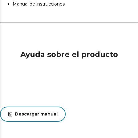
facilita los cortes rectos y paralelos, para unos acabados
Manual de instrucciones
impecables.
Ayuda sobre el producto
Descargar manual