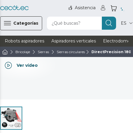
Asistencia
Categorías
¿Qué buscas?
ES
Robots aspiradores
Aspiradores verticales
Electrodomést
Bricolaje
Sierras
Sierras circulares
DirectPrecision 180
Ver vídeo