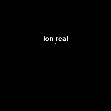
Ion real
0