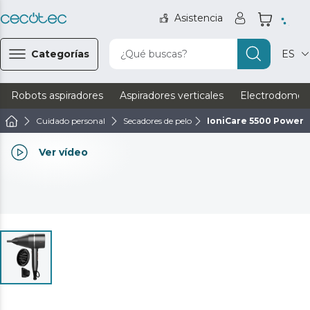
Asistencia
Categorías
¿Qué buscas?
ES
Robots aspiradores
Aspiradores verticales
Electrodomést
Cuidado personal
Secadores de pelo
IoniCare 5500 PowerS
Ver vídeo