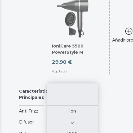
Añadir pr
IoniCare 5500
PowerStyle M
29,90 €
Agotado
Características
Principales
Anti Frizz
Ion
Difusor