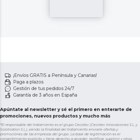
¡Envíos GRATIS a Península y Canarias!
Paga a plazos
Gestión de tus pedidos 24/7
Garantía de 3 años en España
Apúntate al newsletter y sé el primero en enterarte de
promociones, nuevos productos y mucho más
*El responsable del tratamiento es el grupo Cecotec (Cecotec Innovaciones S.L. y
Solotriatlon S.L.), siendo la finalidad del tratamiento enviarle ofertas y
promociones de las empresas del grupo. La base de legitimación es el
consentimiento explícito y tiene derecho a acceder, rectificar, suprimir y otros