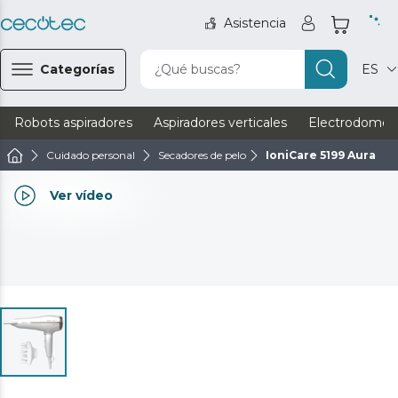
Asistencia
Categorías
¿Qué buscas?
ES
Robots aspiradores
Aspiradores verticales
Electrodomést
Cuidado personal
Secadores de pelo
IoniCare 5199 Aura
Ver vídeo