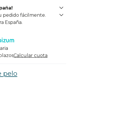
spaña!
u pedido fácilmente.
ra España.
aria
 plazos
Calcular cuota
 pelo