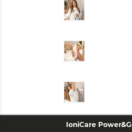
IoniCare Power&