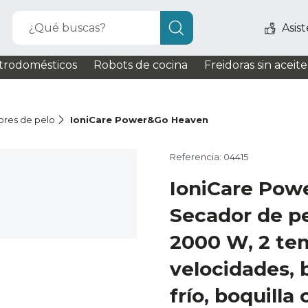
¿Qué buscas?
Asis
trodomésticos
Robots de cocina
Freidoras sin aceite
res de pelo
IoniCare Power&Go Heaven
Referencia: 04415
IoniCare Pow
Secador de pe
2000 W, 2 tem
velocidades, 
frío, boquilla