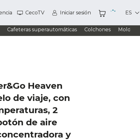
tencia
CecoTV
Iniciar sesión
ES
Cafeteras superautomáticas
Colchones
Moldead
er&Go Heaven
lo de viaje, con
peraturas, 2
botón de aire
 concentradora y