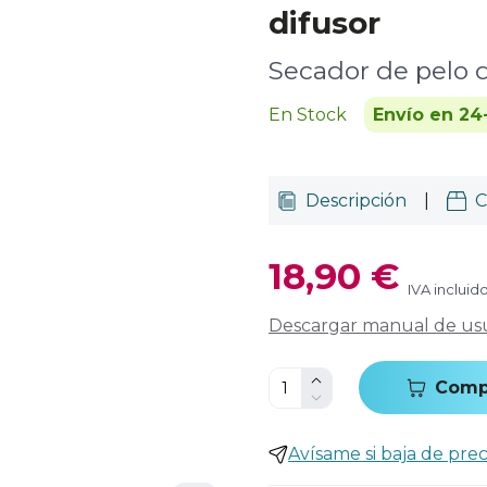
difusor
Secador de pelo d
En Stock
Envío en 24
Descripción
|
C
18,90 €
IVA incluid
Descargar manual de us
Comp
Avísame si baja de prec