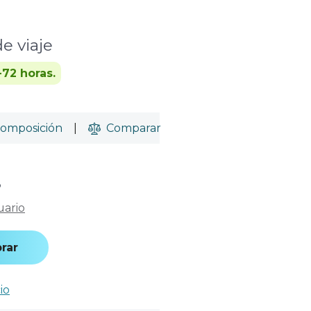
e viaje
-72 horas.
omposición
|
Comparar
o
uario
rar
io