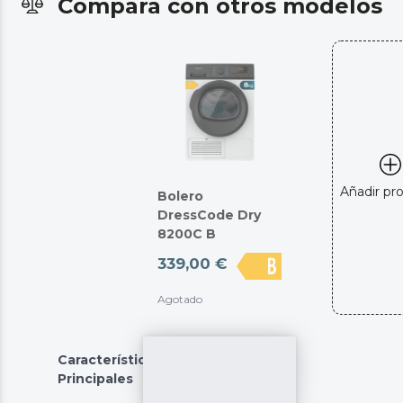
Compara con otros modelos
Añadir pr
Bolero
DressCode Dry
8200C B
339,00 €
Agotado
Características
Principales