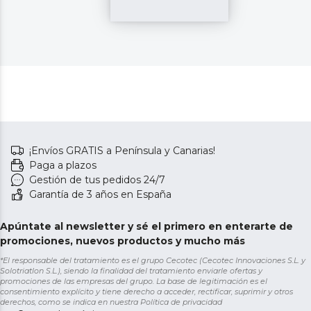
¡Envíos GRATIS a Península y Canarias!
Paga a plazos
Gestión de tus pedidos 24/7
Garantía de 3 años en España
Apúntate al newsletter y sé el primero en enterarte de
promociones, nuevos productos y mucho más
*El responsable del tratamiento es el grupo Cecotec (Cecotec Innovaciones S.L. y
Solotriatlon S.L.), siendo la finalidad del tratamiento enviarle ofertas y
promociones de las empresas del grupo. La base de legitimación es el
consentimiento explícito y tiene derecho a acceder, rectificar, suprimir y otros
derechos, como se indica en nuestra
Política de privacidad