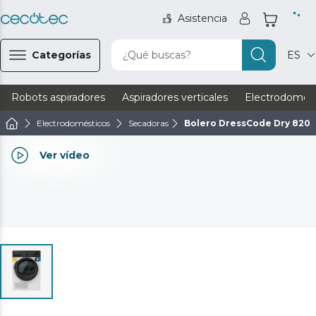
Asistencia
Categorías
¿Qué buscas?
ES
Robots aspiradores
Aspiradores verticales
Electrodomést
Electrodomésticos
Secadoras
Bolero DressCode Dry 8200
Ver vídeo