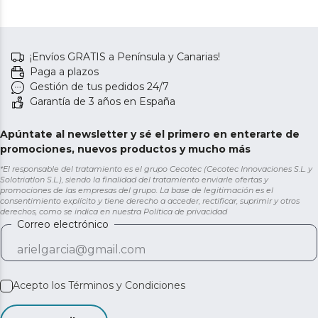
¡Envíos GRATIS a Península y Canarias!
Paga a plazos
Gestión de tus pedidos 24/7
Garantía de 3 años en España
Apúntate al newsletter y sé el primero en enterarte de
promociones, nuevos productos y mucho más
*El responsable del tratamiento es el grupo Cecotec (Cecotec Innovaciones S.L. y
Solotriatlon S.L.), siendo la finalidad del tratamiento enviarle ofertas y
promociones de las empresas del grupo. La base de legitimación es el
consentimiento explícito y tiene derecho a acceder, rectificar, suprimir y otros
derechos, como se indica en nuestra
Política de privacidad
Correo electrónico
Acepto los
Términos y Condiciones