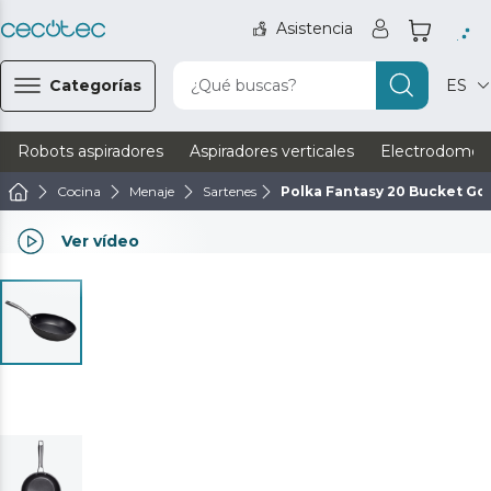
Asistencia
Categorías
¿Qué buscas?
ES
Robots aspiradores
Aspiradores verticales
Electrodomést
Cocina
Menaje
Sartenes
Polka Fantasy 20 Bucket Go
Ver vídeo