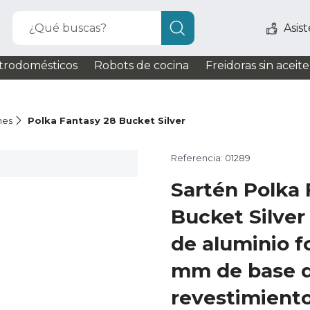
¿Qué buscas?
Asis
trodomésticos
Robots de cocina
Freidoras sin aceite
nes
Polka Fantasy 28 Bucket Silver
Referencia: 01289
Sartén Polka 
Bucket Silver
de aluminio fo
mm de base d
revestimient