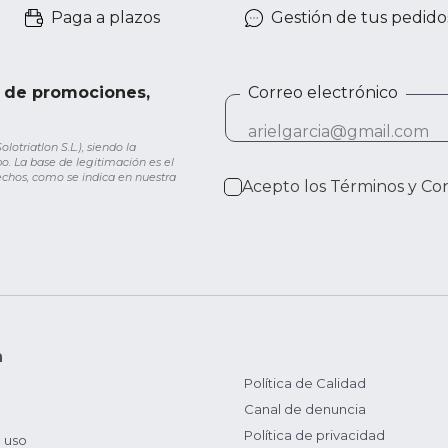
Paga a plazos
Gestión de tus pedido
e de promociones,
Correo electrónico
otriatlon S.L.), siendo la
o. La base de legitimación es el
rechos, como se indica en nuestra
Acepto los
Términos y Co
n
Política de Calidad
Canal de denuncia
Política de privacidad
 uso