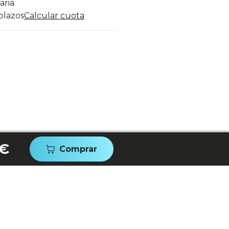
aria
 plazos
Calcular cuota
 €
Comprar