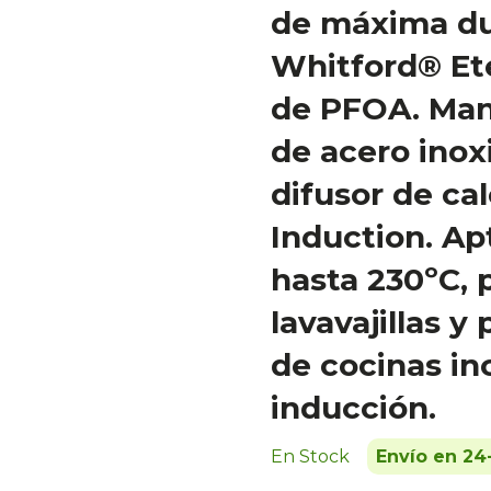
de máxima du
Whitford® Ete
de PFOA. Ma
de acero inox
difusor de cal
Induction. Ap
hasta 230ºC, 
lavavajillas y
de cocinas in
inducción.
En Stock
Envío en 24