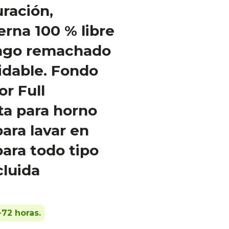
ración,
rna 100 % libre
ngo remachado
idable. Fondo
or Full
ta para horno
para lavar en
 para todo tipo
cluida
-72 horas.