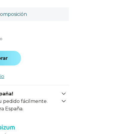
omposición
do
rar
io
spaña!
u pedido fácilmente.
ra España.