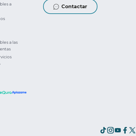
bles a
Contactar
tos
bles a las
entas
vicios
?