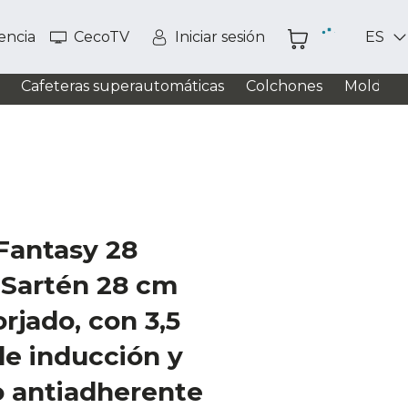
tencia
CecoTV
Iniciar sesión
ES
Cafeteras superautomáticas
Colchones
Moldead
Fantasy 28
 Sartén 28 cm
rjado, con 3,5
e inducción y
o antiadherente