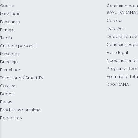
Cocina
Condiciones par
#AYUDADANA 
Movilidad
Cookies
Descanso
Data Act
Fitness
Declaración de
Jardín
Condiciones ge
Cuidado personal
Aviso legal
Mascotas
Nuestras tienda
Bricolaje
Programa Reem
Planchado
Formulario Total
Televisores / Smart TV
ICEX DANA
Costura
Bebés
Packs
Productos con alma
Repuestos