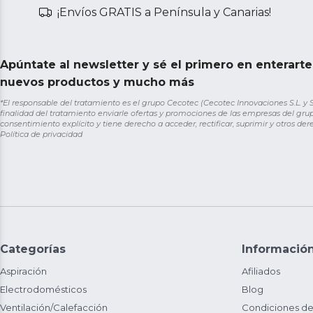
¡Envíos GRATIS a Península y Canarias!
Apúntate al newsletter y sé el primero en enterart
nuevos productos y mucho más
*El responsable del tratamiento es el grupo Cecotec (Cecotec Innovaciones S.L. y Sol
finalidad del tratamiento enviarle ofertas y promociones de las empresas del grup
consentimiento explícito y tiene derecho a acceder, rectificar, suprimir y otros de
Política de privacidad
Categorías
Informació
Aspiración
Afiliados
Electrodomésticos
Blog
Ventilación/Calefacción
Condiciones de