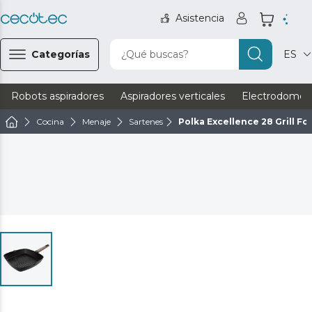
Asistencia
Categorías
¿Qué buscas?
ES
Robots aspiradores
Aspiradores verticales
Electrodomést
Cocina
Menaje
Sartenes
Polka Excellence 28 Grill Fo