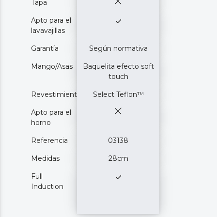
Tapa
Apto para el
lavavajillas
Garantía
Según normativa
Mango/Asas
Baquelita efecto soft
touch
Revestimiento
Select Teflon™
Apto para el
horno
Referencia
03138
Medidas
28cm
Full
Induction