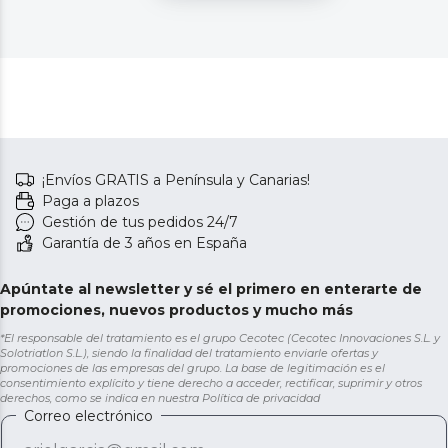
¡Envíos GRATIS a Península y Canarias!
Paga a plazos
Gestión de tus pedidos 24/7
Garantía de 3 años en España
Apúntate al newsletter y sé el primero en enterarte de
promociones, nuevos productos y mucho más
*El responsable del tratamiento es el grupo Cecotec (Cecotec Innovaciones S.L. y
Solotriatlon S.L.), siendo la finalidad del tratamiento enviarle ofertas y
promociones de las empresas del grupo. La base de legitimación es el
consentimiento explícito y tiene derecho a acceder, rectificar, suprimir y otros
derechos, como se indica en nuestra
Política de privacidad
Correo electrónico