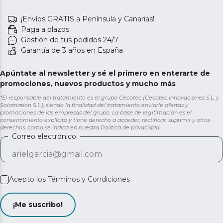
¡Envíos GRATIS a Península y Canarias!
Paga a plazos
Gestión de tus pedidos 24/7
Garantía de 3 años en España
Apúntate al newsletter y sé el primero en enterarte de
promociones, nuevos productos y mucho más
*El responsable del tratamiento es el grupo Cecotec (Cecotec Innovaciones S.L. y
Solotriatlon S.L.), siendo la finalidad del tratamiento enviarle ofertas y
promociones de las empresas del grupo. La base de legitimación es el
consentimiento explícito y tiene derecho a acceder, rectificar, suprimir y otros
derechos, como se indica en nuestra
Política de privacidad
Correo electrónico
Acepto los
Términos y Condiciones
¡Me suscribo!