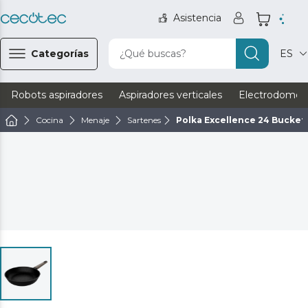
Asistencia
Categorías
¿Qué buscas?
ES
Robots aspiradores
Aspiradores verticales
Electrodomést
Cocina
Menaje
Sartenes
Polka Excellence 24 Bucket