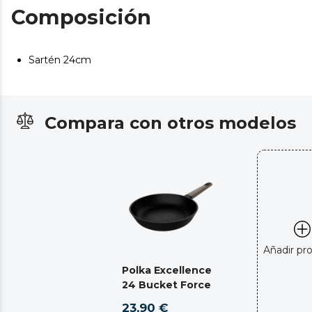
Composición
Sartén 24cm
Compara con otros modelos
Añadir pr
Polka Excellence
24 Bucket Force
23,90 €