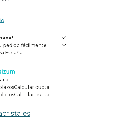
io
spaña!
u pedido fácilmente.
ra España.
aria
 plazos
Calcular cuota
 plazos
Calcular cuota
cristales