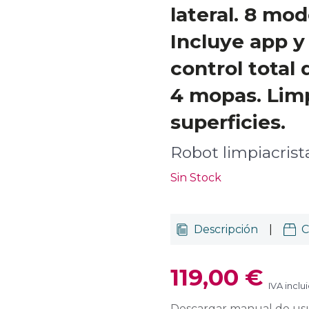
lateral. 8 mod
Incluye app 
control total
4 mopas. Limp
superficies.
Robot limpiacrist
Sin Stock
Descripción
|
C
119,00 €
IVA inclu
Descargar manual de us