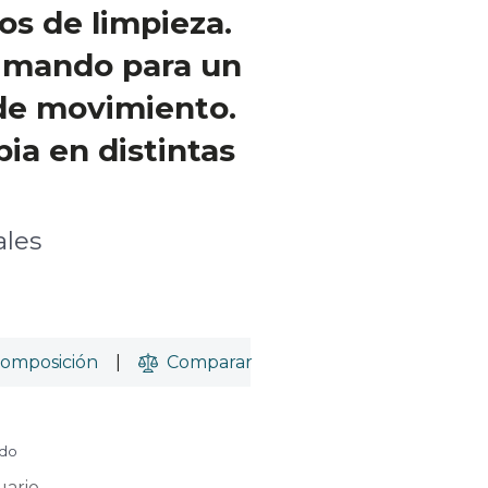
os de limpieza.
y mando para un
 de movimiento.
ia en distintas
ales
omposición
|
Comparar
ido
uario