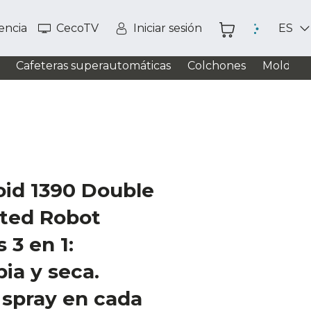
tencia
CecoTV
Iniciar sesión
ES
Cafeteras superautomáticas
Colchones
Moldead
id 1390 Double
ted Robot
 3 en 1:
pia y seca.
 spray en cada