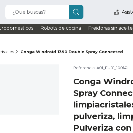
¿Qué buscas?
Asis
trodomésticos
Robots de cocina
Freidoras sin aceite
ristales
Conga Windroid 1390 Double Spray Connected
Referencia: A01_EU01_100141
Conga Windro
Spray Connec
limpiacristales
pulveriza, lim
Pulveriza con