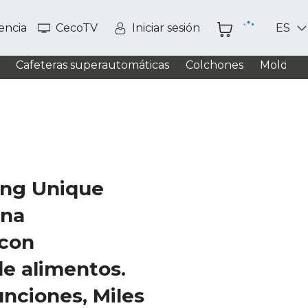
tencia
CecoTV
Iniciar sesión
ES
Cafeteras superautomáticas
Colchones
Moldead
ng Unique
ina
 con
e alimentos.
nciones, Miles