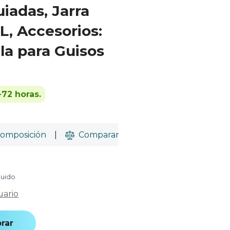
iadas, Jarra
L, Accesorios:
la para Guisos
-72 horas.
omposición
|
Comparar
luido
uario
rar