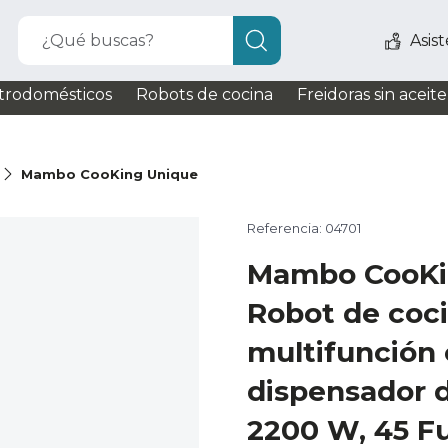
¿Qué buscas?
Asis
trodomésticos
Robots de cocina
Freidoras sin aceite
Mambo CooKing Unique
Referencia: 04701
Mambo CooKi
Robot de coc
multifunción
dispensador d
2200 W, 45 Fu