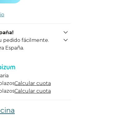
io
spaña!
u pedido fácilmente.
ra España.
aria
 plazos
Calcular cuota
 plazos
Calcular cuota
cina