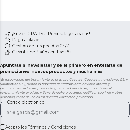
¡Envíos GRATIS a Península y Canarias!
Paga a plazos
Gestión de tus pedidos 24/7
Garantía de 3 años en España
Apúntate al newsletter y sé el primero en enterarte de
promociones, nuevos productos y mucho más
*El responsable del tratamiento es el grupo Cecotec (Cecotec Innovaciones S.L. y
Solotriatlon S.L.), siendo la finalidad del tratamiento enviarle ofertas y
promociones de las empresas del grupo. La base de legitimación es el
consentimiento explícito y tiene derecho a acceder, rectificar, suprimir y otros
derechos, como se indica en nuestra
Política de privacidad
Correo electrónico
Acepto los
Términos y Condiciones