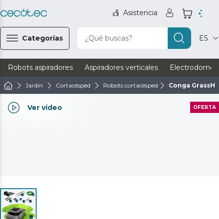
Asistencia
Categorías
¿Qué buscas?
ES
Robots aspiradores
Aspiradores verticales
Electrodomést
Jardín
Cortacésped
Robots cortacésped
Conga GrassHo
Ver vídeo
OFERTA