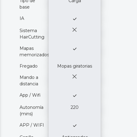
Tipo de
Carga
base
IA
Sistema
HairCutting
Mapas
memorizados
Fregado
Mopas giratorias
Mando a
distancia
App / Wifi
Autonomía
220
(mins)
APP / WIFI