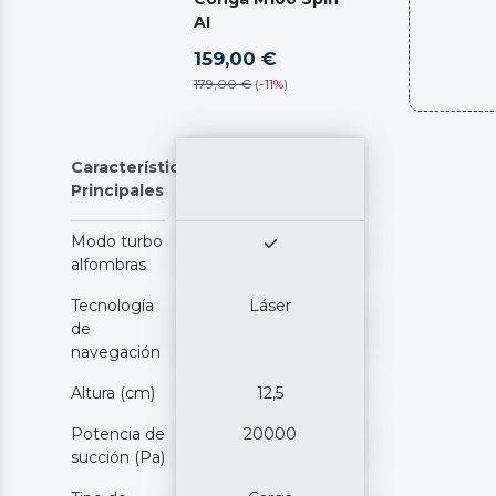
AI
159,00 €
179,00 €
(
-
11%
)
Características
Principales
Modo turbo
alfombras
Tecnología
Láser
de
navegación
Altura (cm)
12,5
Potencia de
20000
succión (Pa)