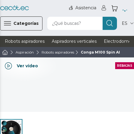
Asistencia
Categorías
¿Qué buscas?
ES
Robots aspiradores
Aspiradores verticales
Electrodomést
Aspiración
Robots aspiradores
Conga M100 Spin AI
Ver vídeo
REBAJAS