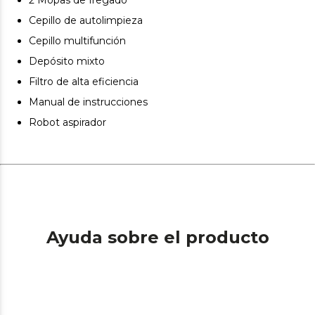
Cuenta con 2 mopas de fregado para una limpieza más
profunda
Cepillo de autolimpieza
Cepillo multifunción
Depósito mixto
Filtro de alta eficiencia
Manual de instrucciones
Robot aspirador
Ayuda sobre el producto