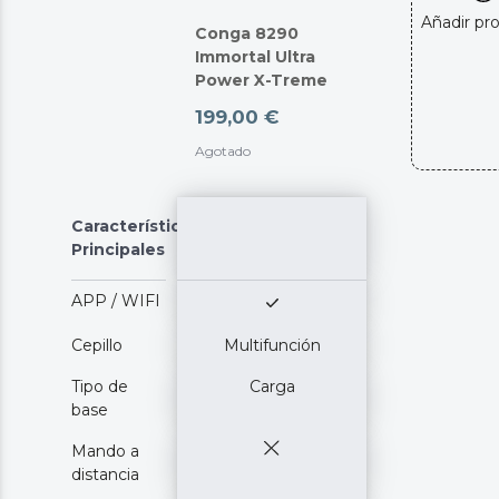
Añadir pr
Conga 8290
Immortal Ultra
Power X-Treme
199,00 €
Agotado
Características
Principales
APP / WIFI
Cepillo
Multifunción
Tipo de
Carga
base
Mando a
distancia