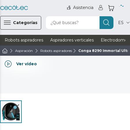
Asistencia
Categorías
¿Qué buscas?
ES
Robots aspiradores
Aspiradores verticales
Electrodomést
Aspiración
Robots aspiradores
Conga 8290 Immortal Ult
Ver vídeo