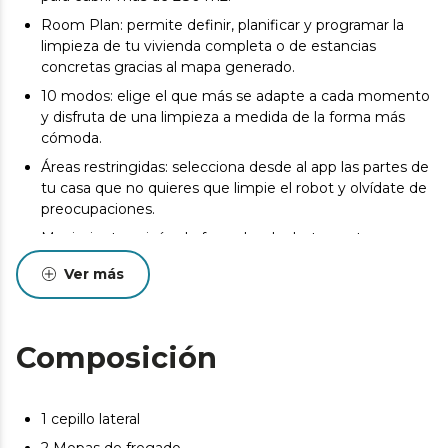
Room Plan: permite definir, planificar y programar la
limpieza de tu vivienda completa o de estancias
concretas gracias al mapa generado.
10 modos: elige el que más se adapte a cada momento
y disfruta de una limpieza a medida de la forma más
cómoda.
Áreas restringidas: selecciona desde al app las partes de
tu casa que no quieres que limpie el robot y olvídate de
preocupaciones.
Movimiento vaivén de fregado: el robot cuenta con un
fregado intensivo con control electrónico de
Ver más
dosificación de agua para eliminar dejar tu suelo
brillante.
Total Surface: si el robot se queda sin batería vuelve
Composición
automáticamente a la base de carga y retoma la
limpieza para terminar con la limpieza programada.
App Control: permite un control de la limpieza desde
1 cepillo lateral
cualquier lugar, incluso con asistentes virtuales por voz.
2 Mopas de fregado