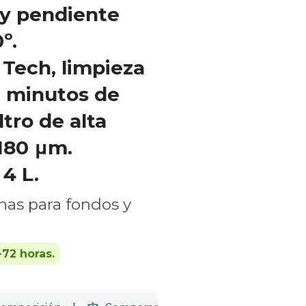
 y pendiente
º.
Tech, limpieza
0 minutos de
tro de alta
 180 μm.
4 L.
nas para fondos y
-72 horas.