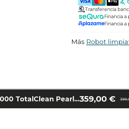
Transferencia banc
Financia a
Financia a
Más
Robot limpia
359,00 €
Conga Pooldroid 5000 TotalClean Pearl Ultra
399,