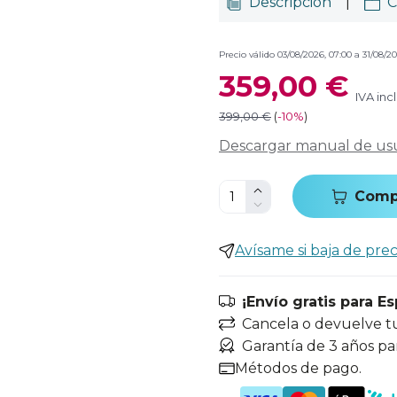
Descripción
|
C
Precio válido 03/08/2026, 07:00 a 31/08/20
359,00 €
IVA inc
399,00 €
(
-
10%
)
Descargar manual de us
Comp
Avísame si baja de prec
¡Envío gratis para E
Cancela o devuelve t
Garantía de 3 años pa
Métodos de pago.