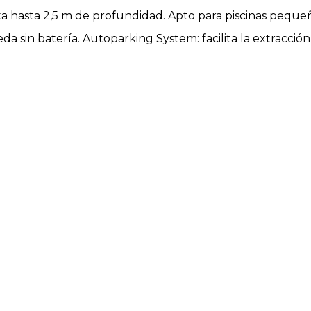
a hasta 2,5 m de profundidad. Apto para piscinas peque
eda sin batería. Autoparking System: facilita la extracción
a mayor comodidad.
de agua salada y para todo tipo de suelos. All Surface: lim
fácil limpieza. Sistema EasyClean: permite desmontar el
el próximo uso.