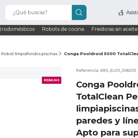
¿Qué buscas?
Asis
trodomésticos
Robots de cocina
Freidoras sin aceite
Robot limpiafondos piscinas
Conga Pooldroid 5000 TotalClea
Referencia: A90_EU01_108205
REBAJAS
Conga Pooldr
TotalClean Pe
limpiapiscina
paredes y líne
Apto para sup