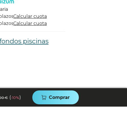
aria
 plazos
Calcular cuota
 plazos
Calcular cuota
fondos piscinas
(
)
Comprar
00 €
-10%