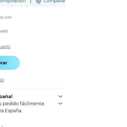
omposición
|
Comparar
26, 21:59
luido
uario
rar
io
spaña!
u pedido fácilmente.
ra España.