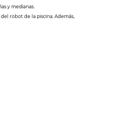
ñas y medianas.
 del robot de la piscina. Además,
pia todo tipo de piscinas de
 robot fácilmente, limpiar su