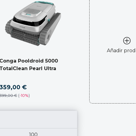
Añadir pro
Conga Pooldroid 5000
TotalClean Pearl Ultra
359,00 €
399,00 €
(
-
10%
)
100