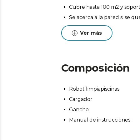
Cubre hasta 100 m2 y soport
Se acerca a la pared si se qu
incluye un gancho para un
Ver más
Apto para piscinas de cloro, 
forma eficaz.
Estructura desmontable y de 
interior y dejarlo listo para 
Composición
Robot limpiapiscinas
Cargador
Gancho
Manual de instrucciones