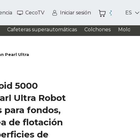
tencia
CecoTV
Iniciar sesión
ES
Cafeteras superautomáticas
Colchones
Moldead
n Pearl Ultra
oid 5000
arl Ultra Robot
s para fondos,
a de flotación
erficies de