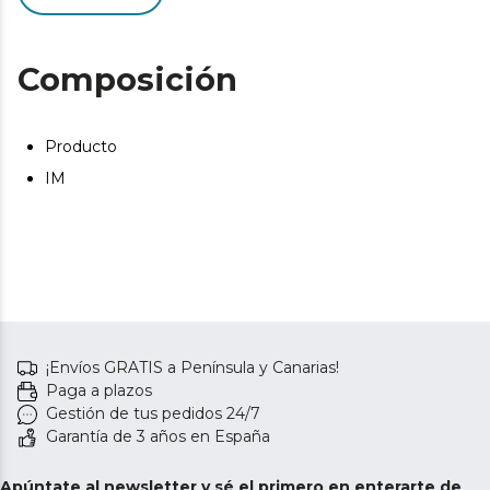
Rizador listo para usar en segundos, ahorrando tiempo y
facilitando un peinado rápido. Calentamiento rápido .
Composición
Garantiza seguridad adicional, apagando el rizador
automáticamente después de un período de
inactividad. Función de autoapagado.
Producto
Ofrece libertad de movimiento y evita enredos,
IM
facilitando un manejo cómodo y sin restricciones. Cable
giratorio de 360 grados.
¡Envíos GRATIS a Península y Canarias!
Paga a plazos
Gestión de tus pedidos 24/7
Garantía de 3 años en España
Apúntate al newsletter y sé el primero en enterarte de