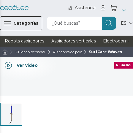
Asistencia
Categorías
¿Qué buscas?
ES
Robots aspiradores
Aspiradores verticales
Electrodomést
Cuidado personal
Rizadores de pelo
SurfCare iWaves
Ver vídeo
REBAJAS