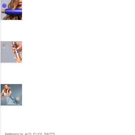
Referencia: A01_EU01_116273