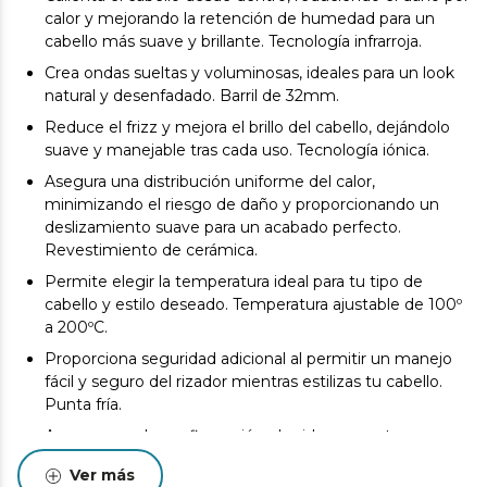
calor y mejorando la retención de humedad para un
cabello más suave y brillante. Tecnología infrarroja.
Crea ondas sueltas y voluminosas, ideales para un look
natural y desenfadado. Barril de 32mm.
Reduce el frizz y mejora el brillo del cabello, dejándolo
suave y manejable tras cada uso. Tecnología iónica.
Asegura una distribución uniforme del calor,
minimizando el riesgo de daño y proporcionando un
deslizamiento suave para un acabado perfecto.
Revestimiento de cerámica.
Permite elegir la temperatura ideal para tu tipo de
cabello y estilo deseado. Temperatura ajustable de 100º
a 200ºC.
Proporciona seguridad adicional al permitir un manejo
fácil y seguro del rizador mientras estilizas tu cabello.
Punta fría.
Asegura que la configuración elegida se mantenga
constante durante el uso, evitando cambios
Ver más
accidentales. Función de bloqueo de temperatura.