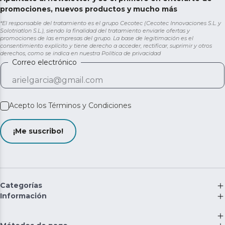
promociones, nuevos productos y mucho más
*El responsable del tratamiento es el grupo Cecotec (Cecotec Innovaciones S.L. y
Solotriatlon S.L.), siendo la finalidad del tratamiento enviarle ofertas y
promociones de las empresas del grupo. La base de legitimación es el
consentimiento explícito y tiene derecho a acceder, rectificar, suprimir y otros
derechos, como se indica en nuestra
Política de privacidad
Correo electrónico
Acepto los
Términos y Condiciones
¡Me suscribo!
Categorías
Información