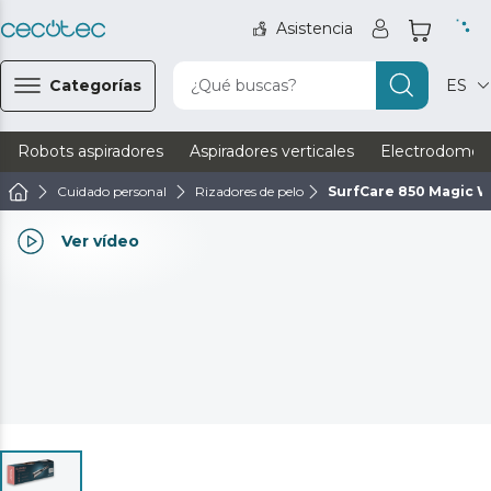
Asistencia
Categorías
¿Qué buscas?
ES
Robots aspiradores
Aspiradores verticales
Electrodomést
Cuidado personal
Rizadores de pelo
SurfCare 850 Magic W
Ver vídeo