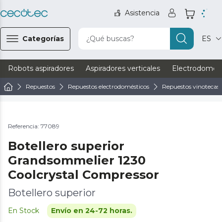
Asistencia
Categorías
¿Qué buscas?
ES
Robots aspiradores
Aspiradores verticales
Electrodomést
Repuestos
Repuestos electrodomésticos
Repuestos vinotecas
Referencia: 77089
Botellero superior
Grandsommelier 1230
Coolcrystal Compressor
Botellero superior
En Stock
Envío en 24-72 horas.