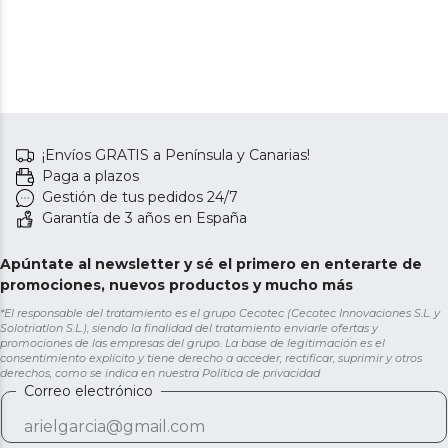
¡Envíos GRATIS a Península y Canarias!
Paga a plazos
Gestión de tus pedidos 24/7
Garantía de 3 años en España
Apúntate al newsletter y sé el primero en enterarte de
promociones, nuevos productos y mucho más
*El responsable del tratamiento es el grupo Cecotec (Cecotec Innovaciones S.L. y
Solotriatlon S.L.), siendo la finalidad del tratamiento enviarle ofertas y
promociones de las empresas del grupo. La base de legitimación es el
consentimiento explícito y tiene derecho a acceder, rectificar, suprimir y otros
derechos, como se indica en nuestra
Política de privacidad
Correo electrónico