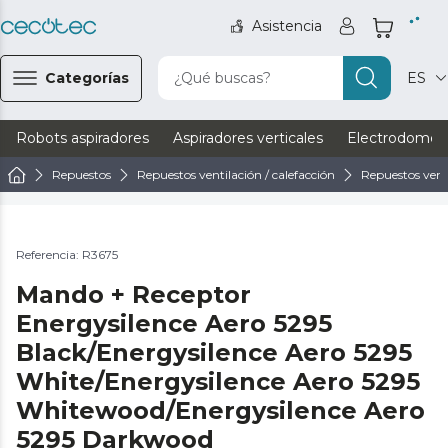
Asistencia
Categorías
¿Qué buscas?
ES
Robots aspiradores
Aspiradores verticales
Electrodomést
Repuestos
Repuestos ventilación / calefacción
Repuestos vent
Referencia: R3675
Mando + Receptor
Energysilence Aero 5295
Black/Energysilence Aero 5295
White/Energysilence Aero 5295
Whitewood/Energysilence Aero
5295 Darkwood