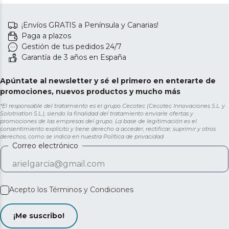
¡Envíos GRATIS a Península y Canarias!
Paga a plazos
Gestión de tus pedidos 24/7
Garantía de 3 años en España
Apúntate al newsletter y sé el primero en enterarte de
promociones, nuevos productos y mucho más
*El responsable del tratamiento es el grupo Cecotec (Cecotec Innovaciones S.L. y
Solotriatlon S.L.), siendo la finalidad del tratamiento enviarle ofertas y
promociones de las empresas del grupo. La base de legitimación es el
consentimiento explícito y tiene derecho a acceder, rectificar, suprimir y otros
derechos, como se indica en nuestra
Política de privacidad
Correo electrónico
Acepto los
Términos y Condiciones
¡Me suscribo!