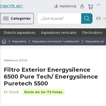
Asistencia
Categorías
¿Qué buscas?
ES
Robots aspiradores
Aspiradores verticales
Electrodomést
Repuestos
Repuestos ventilación / calefacción
Repuestos vent
Referencia: 81226
Filtro Exterior Energysilence
6500 Pure Tech/ Energysilence
Puretech 5500
En Stock
Envío en 24-72 horas.