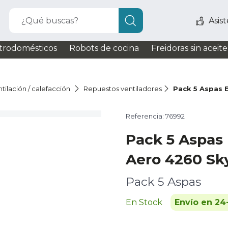
¿Qué buscas?
Asis
trodomésticos
Robots de cocina
Freidoras sin aceite
tilación / calefacción
Repuestos ventiladores
Pack 5 Aspas 
Referencia: 76992
Pack 5 Aspas
Aero 4260 Sk
Pack 5 Aspas
En Stock
Envío en 24