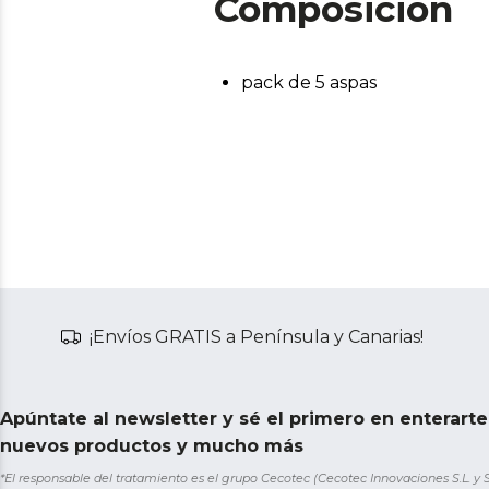
Composición
pack de 5 aspas
¡Envíos GRATIS a Península y Canarias!
Apúntate al newsletter y sé el primero en enterart
nuevos productos y mucho más
*El responsable del tratamiento es el grupo Cecotec (Cecotec Innovaciones S.L. y Sol