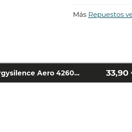
Más
Repuestos ve
33,90
Pack 5 Aspas Energysilence Aero 4260 Sky