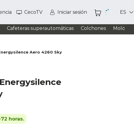
tencia
CecoTV
Iniciar sesión
ES
Cafeteras superautomáticas
Colchones
Moldead
Energysilence Aero 4260 Sky
 Energysilence
y
-72 horas.