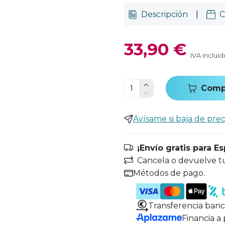
Descripción
|
C
33,90 €
IVA incluid
Comp
Avísame si baja de prec
¡Envío gratis para E
Cancela o devuelve t
Métodos de pago.
Transferencia banc
Financia a