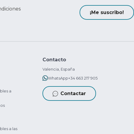
ndiciones
¡Me suscribo!
Contacto
Valencia, España
WhatsApp
+34 663 217 905
bles a
Contactar
tos
bles a las