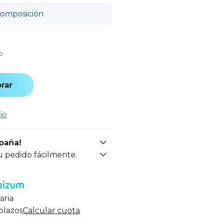
omposición
o
rar
io
spaña!
u pedido fácilmente.
aria
 plazos
Calcular cuota