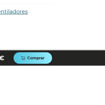
ntiladores
 €
Comprar