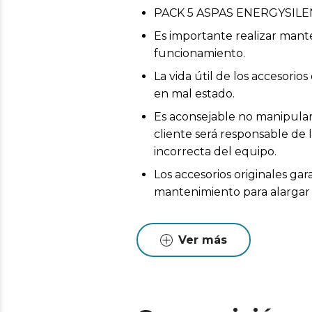
PACK 5 ASPAS ENERGYSILE
Es importante realizar mant
funcionamiento.
La vida útil de los accesor
en mal estado.
Es aconsejable no manipular 
cliente será responsable de 
incorrecta del equipo.
Los accesorios originales ga
mantenimiento para alargar l
Ver más