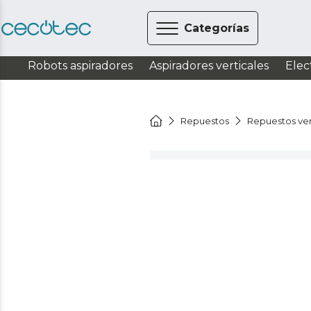
Categorías
Robots aspiradores
Aspiradores verticales
Elec
Repuestos
Repuestos ven