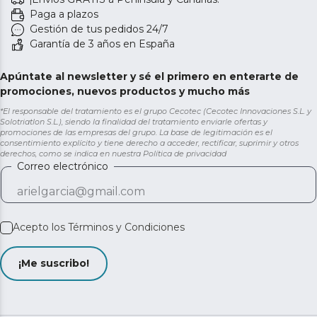
Paga a plazos
Gestión de tus pedidos 24/7
Garantía de 3 años en España
Apúntate al newsletter y sé el primero en enterarte de
promociones, nuevos productos y mucho más
*El responsable del tratamiento es el grupo Cecotec (Cecotec Innovaciones S.L. y
Solotriatlon S.L.), siendo la finalidad del tratamiento enviarle ofertas y
promociones de las empresas del grupo. La base de legitimación es el
consentimiento explícito y tiene derecho a acceder, rectificar, suprimir y otros
derechos, como se indica en nuestra
Política de privacidad
Correo electrónico
Acepto los
Términos y Condiciones
¡Me suscribo!