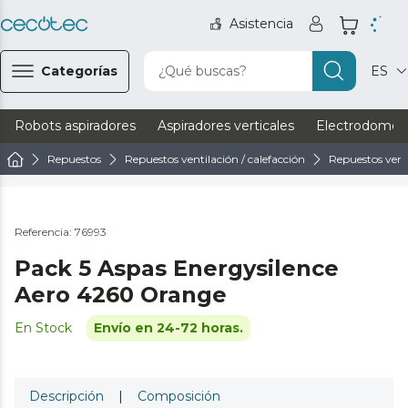
Asistencia
Categorías
¿Qué buscas?
ES
Robots aspiradores
Aspiradores verticales
Electrodomést
Repuestos
Repuestos ventilación / calefacción
Repuestos vent
Referencia: 76993
Pack 5 Aspas Energysilence
Aero 4260 Orange
En Stock
Envío en 24-72 horas.
Descripción
|
Composición