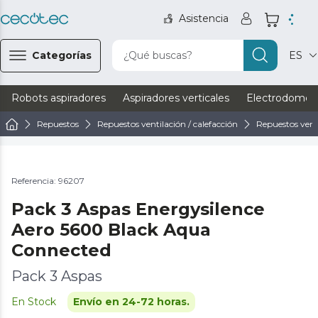
Asistencia
Categorías
¿Qué buscas?
ES
Robots aspiradores
Aspiradores verticales
Electrodomést
Repuestos
Repuestos ventilación / calefacción
Repuestos vent
Referencia: 96207
Pack 3 Aspas Energysilence
Aero 5600 Black Aqua
Connected
Pack 3 Aspas
En Stock
Envío en 24-72 horas.