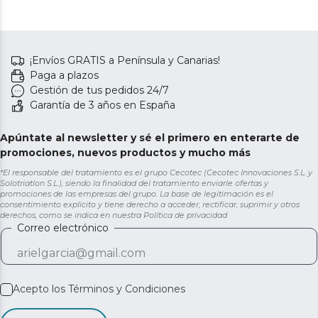
¡Envíos GRATIS a Península y Canarias!
Paga a plazos
Gestión de tus pedidos 24/7
Garantía de 3 años en España
Apúntate al newsletter y sé el primero en enterarte de
promociones, nuevos productos y mucho más
*El responsable del tratamiento es el grupo Cecotec (Cecotec Innovaciones S.L. y
Solotriatlon S.L.), siendo la finalidad del tratamiento enviarle ofertas y
promociones de las empresas del grupo. La base de legitimación es el
consentimiento explícito y tiene derecho a acceder, rectificar, suprimir y otros
derechos, como se indica en nuestra
Política de privacidad
Correo electrónico
Acepto los
Términos y Condiciones