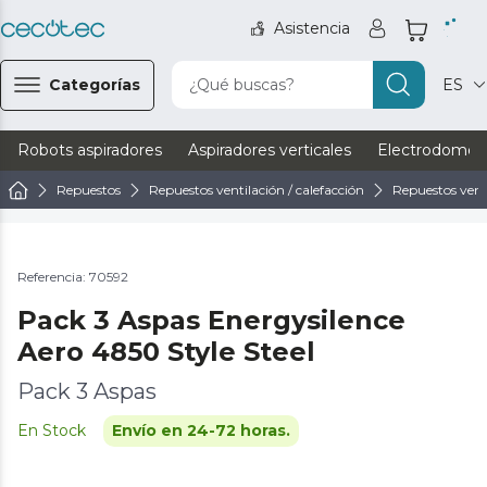
Asistencia
Categorías
¿Qué buscas?
ES
Robots aspiradores
Aspiradores verticales
Electrodomést
Repuestos
Repuestos ventilación / calefacción
Repuestos vent
Referencia: 70592
Pack 3 Aspas Energysilence
Aero 4850 Style Steel
Pack 3 Aspas
En Stock
Envío en 24-72 horas.