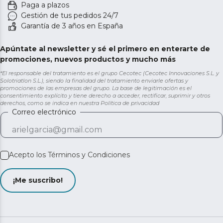
Paga a plazos
Gestión de tus pedidos 24/7
Garantía de 3 años en España
Apúntate al newsletter y sé el primero en enterarte de
promociones, nuevos productos y mucho más
*El responsable del tratamiento es el grupo Cecotec (Cecotec Innovaciones S.L. y
Solotriatlon S.L.), siendo la finalidad del tratamiento enviarle ofertas y
promociones de las empresas del grupo. La base de legitimación es el
consentimiento explícito y tiene derecho a acceder, rectificar, suprimir y otros
derechos, como se indica en nuestra
Política de privacidad
Correo electrónico
Acepto los
Términos y Condiciones
¡Me suscribo!