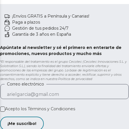
¡Envíos GRATIS a Península y Canarias!
Paga a plazos
Gestión de tus pedidos 24/7
Garantía de 3 años en España
Apúntate al newsletter y sé el primero en enterarte de
promociones, nuevos productos y mucho más
*El responsable del tratamiento es el grupo Cecotec (Cecotec Innovaciones S.L. y
Solotriatlon S.L.), siendo la finalidad del tratamiento enviarle ofertas y
promociones de las empresas del grupo. La base de legitimación es el
consentimiento explícito y tiene derecho a acceder, rectificar, suprimir y otros
derechos, como se indica en nuestra
Política de privacidad
Correo electrónico
Acepto los
Términos y Condiciones
¡Me suscribo!