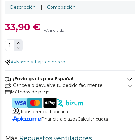
Descripción
|
Composición
33,90 €
IVA incluido
Avísame si baja de precio
¡Envío gratis para España!
Cancela o devuelve tu pedido fácilmente.
Métodos de pago.
Transferencia bancaria
Financia a plazos
Calcular cuota
Más
Repuestos ventiladores