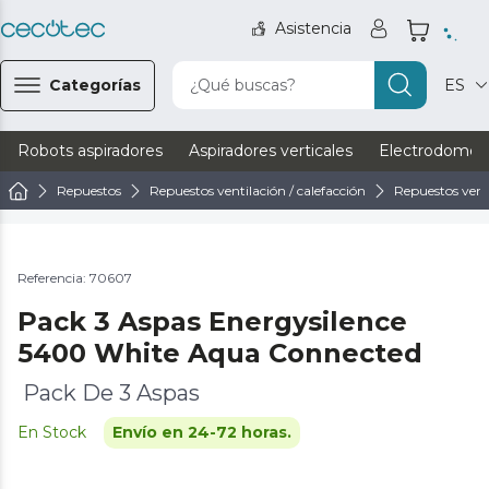
Asistencia
Categorías
¿Qué buscas?
ES
Robots aspiradores
Aspiradores verticales
Electrodomést
Repuestos
Repuestos ventilación / calefacción
Repuestos vent
Referencia: 70607
Pack 3 Aspas Energysilence
5400 White Aqua Connected
Pack De 3 Aspas
En Stock
Envío en 24-72 horas.