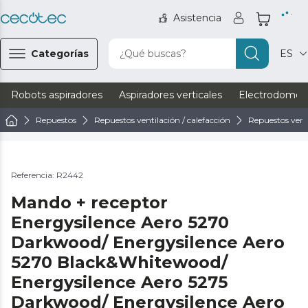
Asistencia
Categorías
¿Qué buscas?
ES
Robots aspiradores
Aspiradores verticales
Electrodomést
Repuestos
Repuestos ventilación / calefacción
Repuestos vent
Referencia: R2442
Mando + receptor
Energysilence Aero 5270
Darkwood/ Energysilence Aero
5270 Black&Whitewood/
Energysilence Aero 5275
Darkwood/ Energysilence Aero