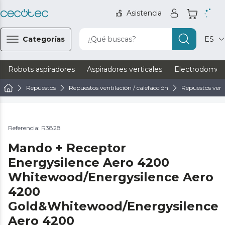
Asistencia
Categorías
¿Qué buscas?
ES
Robots aspiradores
Aspiradores verticales
Electrodomést
Repuestos
Repuestos ventilación / calefacción
Repuestos vent
Referencia: R3828
Mando + Receptor
Energysilence Aero 4200
Whitewood/Energysilence Aero
4200
Gold&Whitewood/Energysilence
Aero 4200