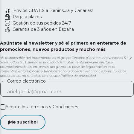
¡Envíos GRATIS a Península y Canarias!
Paga a plazos
Gestión de tus pedidos 24/7
Garantía de 3 años en España
Apúntate al newsletter y sé el primero en enterarte de
promociones, nuevos productos y mucho más
*El responsable del tratamiento es el grupo Cecotec (Cecotec Innovaciones S.L. y
Solotriatlon S.L.), siendo la finalidad del tratamiento enviarle ofertas y
promociones de las empresas del grupo. La base de legitimación es el
consentimiento explícito y tiene derecho a acceder, rectificar, suprimir y otros
derechos, como se indica en nuestra
Política de privacidad
Correo electrónico
Acepto los
Términos y Condiciones
¡Me suscribo!