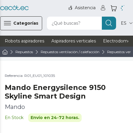
Asistencia
Categorías
¿Qué buscas?
ES
Robots aspiradores
Aspiradores verticales
Electrodomést
Repuestos
Repuestos ventilación / calefacción
Repuestos vent
Referencia: R01_EU01_101035
Mando Energysilence 9150
Skyline Smart Design
Mando
En Stock
Envío en 24-72 horas.