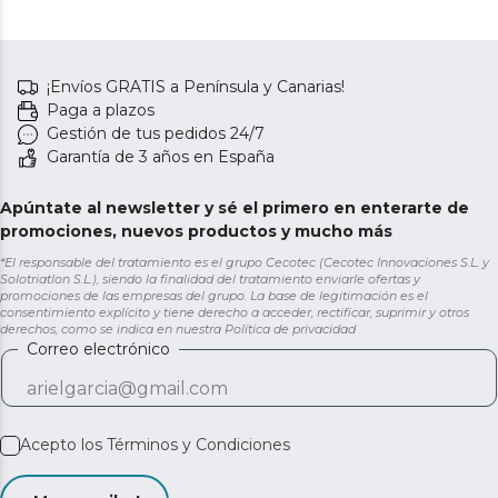
¡Envíos GRATIS a Península y Canarias!
Paga a plazos
Gestión de tus pedidos 24/7
Garantía de 3 años en España
Apúntate al newsletter y sé el primero en enterarte de
promociones, nuevos productos y mucho más
*El responsable del tratamiento es el grupo Cecotec (Cecotec Innovaciones S.L. y
Solotriatlon S.L.), siendo la finalidad del tratamiento enviarle ofertas y
promociones de las empresas del grupo. La base de legitimación es el
consentimiento explícito y tiene derecho a acceder, rectificar, suprimir y otros
derechos, como se indica en nuestra
Política de privacidad
Correo electrónico
Acepto los
Términos y Condiciones