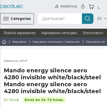
Asistencia
Categorías
¿Qué buscas?
ES
Robots aspiradores
Aspiradores verticales
Electrodomést
Repuestos
Repuestos ventilación / calefacción
Repuestos vent
Referencia: 95747
Mando energy silence aero
4280 invisible white/black/steel
Mando energy silence aero
4280 invisible white/black/steel
En Stock
Envío en 24-72 horas.