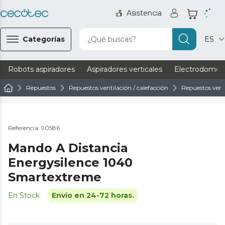
Asistencia
Categorías
¿Qué buscas?
ES
Robots aspiradores
Aspiradores verticales
Electrodomést
Repuestos
Repuestos ventilación / calefacción
Repuestos vent
Referencia: 90586
Mando A Distancia
Energysilence 1040
Smartextreme
En Stock
Envío en 24-72 horas.