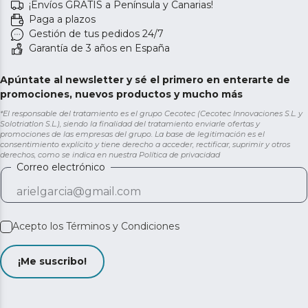
¡Envíos GRATIS a Península y Canarias!
Paga a plazos
Gestión de tus pedidos 24/7
Garantía de 3 años en España
Apúntate al newsletter y sé el primero en enterarte de
promociones, nuevos productos y mucho más
*El responsable del tratamiento es el grupo Cecotec (Cecotec Innovaciones S.L. y
Solotriatlon S.L.), siendo la finalidad del tratamiento enviarle ofertas y
promociones de las empresas del grupo. La base de legitimación es el
consentimiento explícito y tiene derecho a acceder, rectificar, suprimir y otros
derechos, como se indica en nuestra
Política de privacidad
Correo electrónico
Acepto los
Términos y Condiciones
¡Me suscribo!