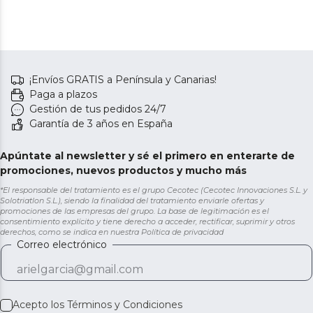
¡Envíos GRATIS a Península y Canarias!
Paga a plazos
Gestión de tus pedidos 24/7
Garantía de 3 años en España
Apúntate al newsletter y sé el primero en enterarte de
promociones, nuevos productos y mucho más
*El responsable del tratamiento es el grupo Cecotec (Cecotec Innovaciones S.L. y
Solotriatlon S.L.), siendo la finalidad del tratamiento enviarle ofertas y
promociones de las empresas del grupo. La base de legitimación es el
consentimiento explícito y tiene derecho a acceder, rectificar, suprimir y otros
derechos, como se indica en nuestra
Política de privacidad
Correo electrónico
Acepto los
Términos y Condiciones