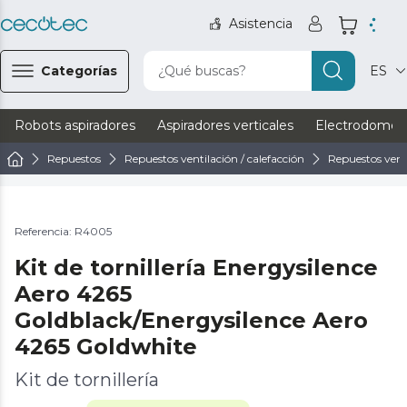
Asistencia
Categorías
¿Qué buscas?
ES
Robots aspiradores
Aspiradores verticales
Electrodomést
Repuestos
Repuestos ventilación / calefacción
Repuestos vent
Referencia: R4005
Kit de tornillería Energysilence
Aero 4265
Goldblack/Energysilence Aero
4265 Goldwhite
Kit de tornillería