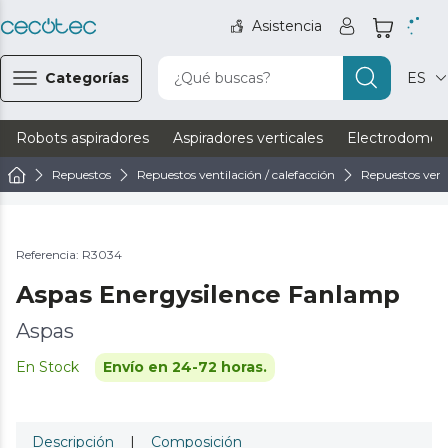
Asistencia
Categorías
¿Qué buscas?
ES
Robots aspiradores
Aspiradores verticales
Electrodomést
Repuestos
Repuestos ventilación / calefacción
Repuestos vent
Referencia: R3034
Aspas Energysilence Fanlamp
Aspas
En Stock
Envío en 24-72 horas.
Descripción
|
Composición