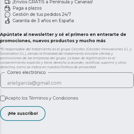
¡Envíos GRATIS a Península y Canarias!
Paga a plazos
Gestión de tus pedidos 24/7
Garantía de 3 años en España
Apúntate al newsletter y sé el primero en enterarte de
promociones, nuevos productos y mucho más
*El responsable del tratamiento es el grupo Cecotec (Cecotec Innovaciones S.L. y
Solotriatlon S.L.), siendo la finalidad del tratamiento enviarle ofertas y
promociones de las empresas del grupo. La base de legitimación es el
consentimiento explícito y tiene derecho a acceder, rectificar, suprimir y otros
derechos, como se indica en nuestra
Política de privacidad
Correo electrónico
Acepto los
Términos y Condiciones
¡Me suscribo!