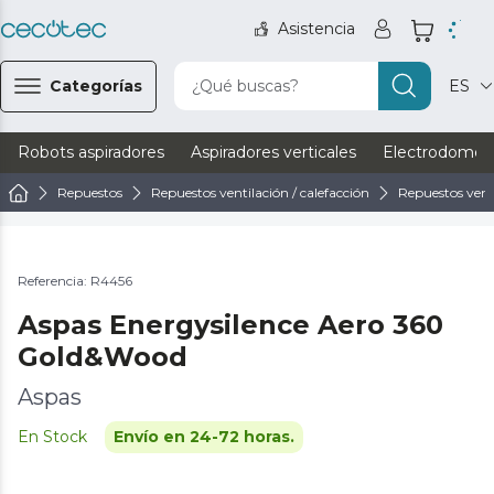
Asistencia
Categorías
¿Qué buscas?
ES
Robots aspiradores
Aspiradores verticales
Electrodomést
Repuestos
Repuestos ventilación / calefacción
Repuestos vent
Referencia: R4456
Aspas Energysilence Aero 360
Gold&Wood
Aspas
En Stock
Envío en 24-72 horas.