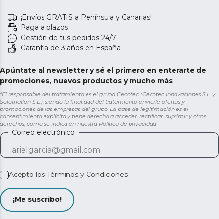
¡Envíos GRATIS a Península y Canarias!
Paga a plazos
Gestión de tus pedidos 24/7
Garantía de 3 años en España
Apúntate al newsletter y sé el primero en enterarte de
promociones, nuevos productos y mucho más
*El responsable del tratamiento es el grupo Cecotec (Cecotec Innovaciones S.L. y
Solotriatlon S.L.), siendo la finalidad del tratamiento enviarle ofertas y
promociones de las empresas del grupo. La base de legitimación es el
consentimiento explícito y tiene derecho a acceder, rectificar, suprimir y otros
derechos, como se indica en nuestra
Política de privacidad
Correo electrónico
Acepto los
Términos y Condiciones
¡Me suscribo!