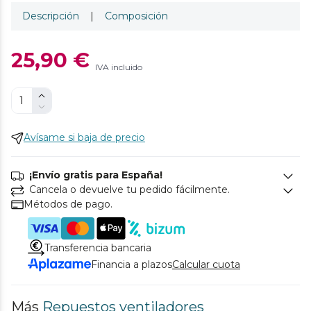
Descripción
|
Composición
25,90 €
IVA incluido
Avísame si baja de precio
¡Envío gratis para España!
Cancela o devuelve tu pedido fácilmente.
Métodos de pago.
Transferencia bancaria
Financia a plazos
Calcular cuota
Más
Repuestos ventiladores