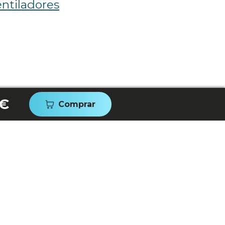
ntiladores
 €
Comprar