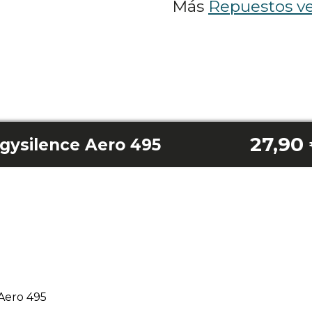
Más
Repuestos ve
27,90
gysilence Aero 495
Aero 495