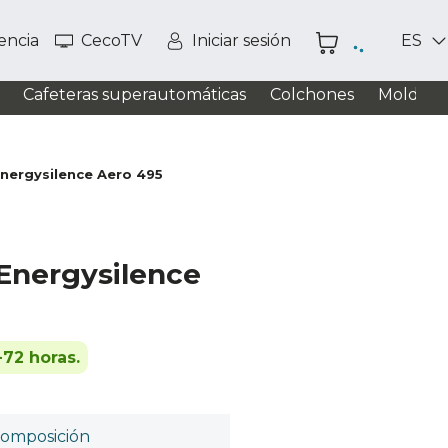
tencia
CecoTV
Iniciar sesión
ES
Cafeteras superautomáticas
Colchones
Moldead
Energysilence Aero 495
Energysilence
-72 horas.
omposición