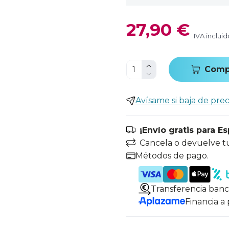
27,90 €
IVA incluid
Comp
Avísame si baja de prec
¡Envío gratis para E
Cancela o devuelve t
Métodos de pago.
Transferencia banc
Financia a