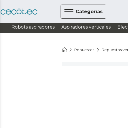
Categorías
Robots aspiradores
Aspiradores verticales
Elec
Repuestos
Repuestos ven