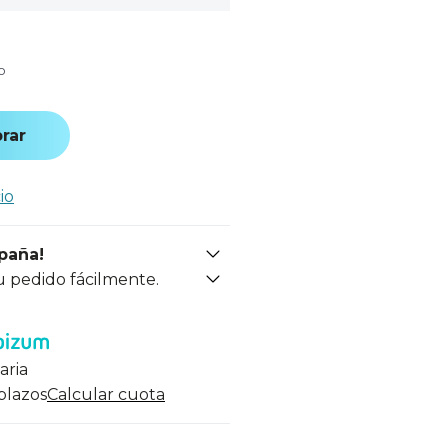
o
rar
io
spaña!
u pedido fácilmente.
aria
 plazos
Calcular cuota