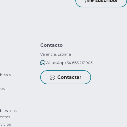
¡Me suscribo!
Contacto
Valencia, España
WhatsApp
+34 663 217 905
bles a
Contactar
tos
bles a las
entas
vicios