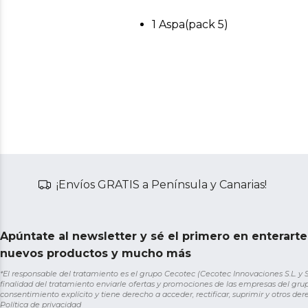
1 Aspa(pack 5)
¡Envíos GRATIS a Península y Canarias!
Apúntate al newsletter y sé el primero en enterart
nuevos productos y mucho más
*El responsable del tratamiento es el grupo Cecotec (Cecotec Innovaciones S.L. y Sol
finalidad del tratamiento enviarle ofertas y promociones de las empresas del grup
consentimiento explícito y tiene derecho a acceder, rectificar, suprimir y otros de
Política de privacidad