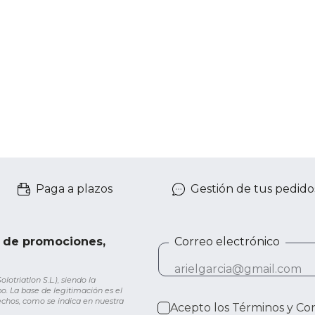
Paga a plazos
Gestión de tus pedido
e de promociones,
Correo electrónico
otriatlon S.L.), siendo la
o. La base de legitimación es el
rechos, como se indica en nuestra
Acepto los
Términos y Co