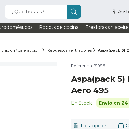
¿Qué buscas?
Asis
trodomésticos
Robots de cocina
Freidoras sin aceite
tilación / calefacción
Repuestos ventiladores
Aspa(pack 5) 
Referencia: 81086
Aspa(pack 5) 
Aero 495
En Stock
Envío en 24
Descripción
|
C