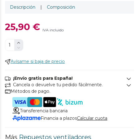
Descripción
|
Composición
25,90 €
IVA incluido
Avísame si baja de precio
¡Envío gratis para España!
Cancela o devuelve tu pedido fácilmente.
Métodos de pago.
Transferencia bancaria
Financia a plazos
Calcular cuota
Más
Repuestos ventiladores