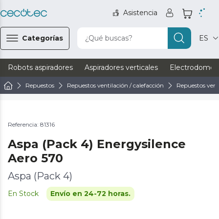
Asistencia
Categorías
¿Qué buscas?
ES
Robots aspiradores
Aspiradores verticales
Electrodomést
Repuestos
Repuestos ventilación / calefacción
Repuestos vent
Referencia: 81316
Aspa (Pack 4) Energysilence
Aero 570
Aspa (Pack 4)
En Stock
Envío en 24-72 horas.