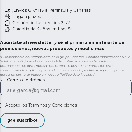
¡Envíos GRATIS a Península y Canarias!
Paga a plazos
Gestión de tus pedidos 24/7
Garantía de 3 años en España
Apúntate al newsletter y sé el primero en enterarte de
promociones, nuevos productos y mucho más
*El responsable del tratamiento es el grupo Cecotec (Cecotec Innovaciones S.L. y
Solotriatlon S.L.), siendo la finalidad del tratamiento enviarle ofertas y
promociones de las empresas del grupo. La base de legitimación es el
consentimiento explícito y tiene derecho a acceder, rectificar, suprimir y otros
derechos, como se indica en nuestra
Política de privacidad
Correo electrónico
Acepto los
Términos y Condiciones
¡Me suscribo!