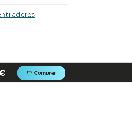
ntiladores
 €
Comprar