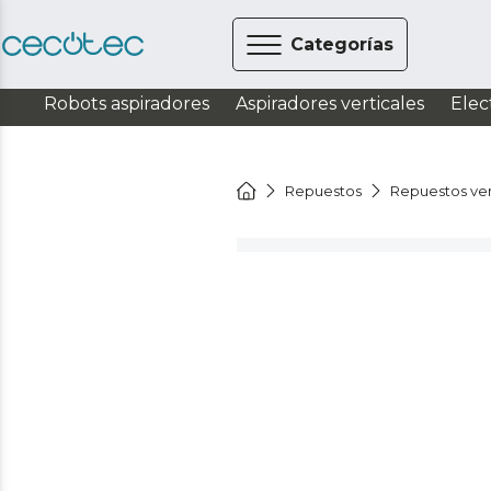
Categorías
Robots aspiradores
Aspiradores verticales
Elec
Repuestos
Repuestos ven