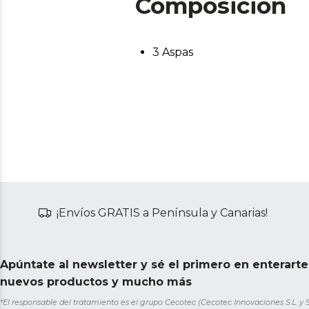
Composición
3 Aspas
¡Envíos GRATIS a Península y Canarias!
Apúntate al newsletter y sé el primero en enterart
nuevos productos y mucho más
*El responsable del tratamiento es el grupo Cecotec (Cecotec Innovaciones S.L. y Sol