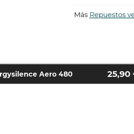
Más
Repuestos ve
25,90
rgysilence Aero 480