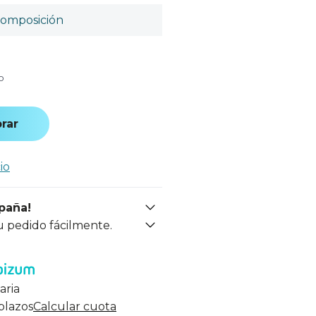
omposición
o
rar
io
spaña!
u pedido fácilmente.
aria
 plazos
Calcular cuota