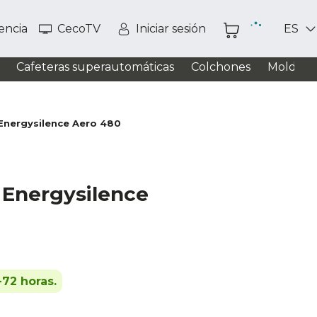
tencia
CecoTV
Iniciar sesión
ES
Cafeteras superautomáticas
Colchones
Moldead
 Energysilence Aero 480
 Energysilence
-72 horas.