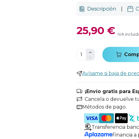
Descripción
|
C
25,90 €
IVA incluid
Comp
Avísame si baja de prec
¡Envío gratis para E
Cancela o devuelve t
Métodos de pago.
Transferencia banc
Financia a