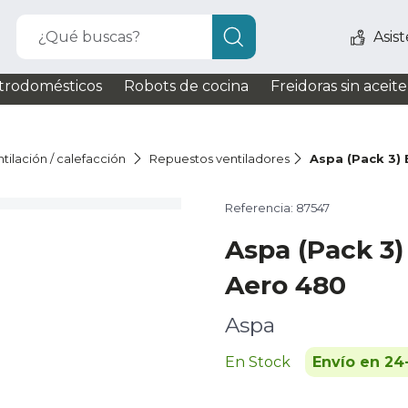
¿Qué buscas?
Asis
trodomésticos
Robots de cocina
Freidoras sin aceite
tilación / calefacción
Repuestos ventiladores
Aspa (Pack 3)
Referencia: 87547
Aspa (Pack 3)
Aero 480
Aspa
En Stock
Envío en 24