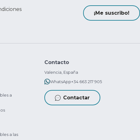
ndiciones
¡Me suscribo!
Contacto
Valencia, España
WhatsApp
+34 663 217 905
bles a
Contactar
tos
bles a las