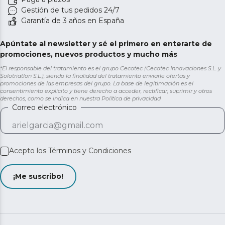
Gestión de tus pedidos 24/7
Garantía de 3 años en España
Apúntate al newsletter y sé el primero en enterarte de
promociones, nuevos productos y mucho más
*El responsable del tratamiento es el grupo Cecotec (Cecotec Innovaciones S.L. y
Solotriatlon S.L.), siendo la finalidad del tratamiento enviarle ofertas y
promociones de las empresas del grupo. La base de legitimación es el
consentimiento explícito y tiene derecho a acceder, rectificar, suprimir y otros
derechos, como se indica en nuestra
Política de privacidad
Correo electrónico
Acepto los
Términos y Condiciones
¡Me suscribo!