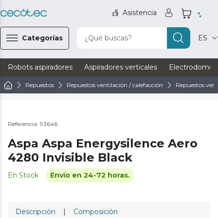
Asistencia
Categorías
¿Qué buscas?
ES
Robots aspiradores
Aspiradores verticales
Electrodomést
Repuestos
Repuestos ventilación / calefacción
Repuestos vent
Referencia: 93646
Aspa Aspa Energysilence Aero
4280 Invisible Black
En Stock
Envío en 24-72 horas.
Descripción
|
Composición