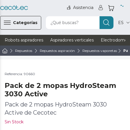
Asistencia
Categorías
¿Qué buscas?
ES
Robots aspiradores
Aspiradores verticales
Electrodomést
Repuestos
Repuestos aspiración
Repuestos vaporetas
Pac
Referencia: 90660
Pack de 2 mopas HydroSteam
3030 Active
Pack de 2 mopas HydroSteam 3030
Active de Cecotec
Sin Stock