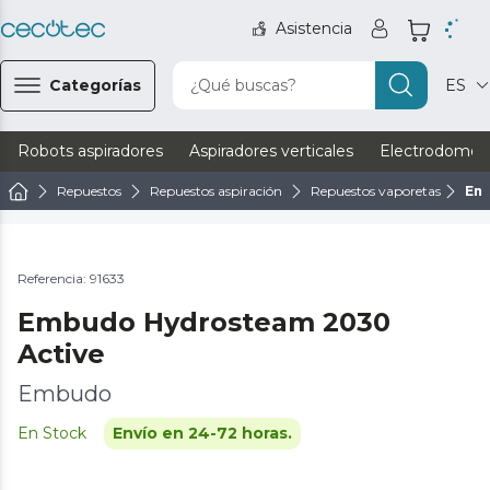
Asistencia
Categorías
¿Qué buscas?
ES
Robots aspiradores
Aspiradores verticales
Electrodomést
Repuestos
Repuestos aspiración
Repuestos vaporetas
Em
Referencia: 91633
Embudo Hydrosteam 2030
Active
Embudo
En Stock
Envío en 24-72 horas.