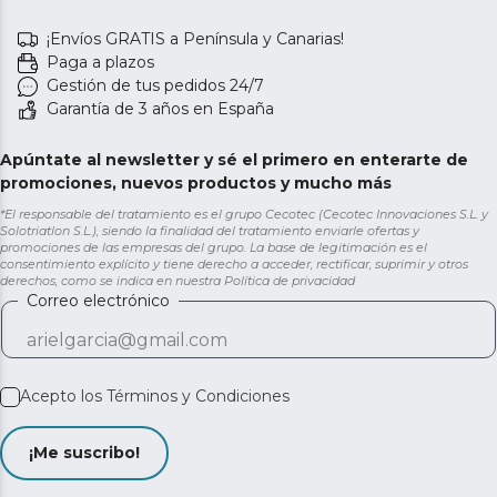
¡Envíos GRATIS a Península y Canarias!
Paga a plazos
Gestión de tus pedidos 24/7
Garantía de 3 años en España
Apúntate al newsletter y sé el primero en enterarte de
promociones, nuevos productos y mucho más
*El responsable del tratamiento es el grupo Cecotec (Cecotec Innovaciones S.L. y
Solotriatlon S.L.), siendo la finalidad del tratamiento enviarle ofertas y
promociones de las empresas del grupo. La base de legitimación es el
consentimiento explícito y tiene derecho a acceder, rectificar, suprimir y otros
derechos, como se indica en nuestra
Política de privacidad
Correo electrónico
Acepto los
Términos y Condiciones
¡Me suscribo!