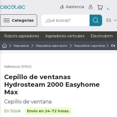
Asistencia
Categorías
¿Qué buscas?
ES
Robots aspiradores
Aspiradores verticales
Electrodomést
Repuestos
Repuestos aspiración
Repuestos vaporetas
Cep
Referencia: R7540
Cepillo de ventanas
Hydrosteam 2000 Easyhome
Max
Cepillo de ventana
En Stock
Envío en 24-72 horas.