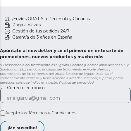
¡Envíos GRATIS a Península y Canarias!
Paga a plazos
Gestión de tus pedidos 24/7
Garantía de 3 años en España
Apúntate al newsletter y sé el primero en enterarte de
promociones, nuevos productos y mucho más
*El responsable del tratamiento es el grupo Cecotec (Cecotec Innovaciones S.L. y
Solotriatlon S.L.), siendo la finalidad del tratamiento enviarle ofertas y
promociones de las empresas del grupo. La base de legitimación es el
consentimiento explícito y tiene derecho a acceder, rectificar, suprimir y otros
derechos, como se indica en nuestra
Política de privacidad
Correo electrónico
Acepto los
Términos y Condiciones
¡Me suscribo!