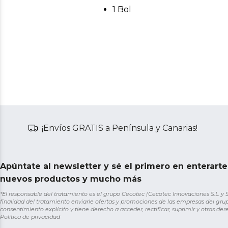
1 Bol
¡Envíos GRATIS a Península y Canarias!
Apúntate al newsletter y sé el primero en enterart
nuevos productos y mucho más
*El responsable del tratamiento es el grupo Cecotec (Cecotec Innovaciones S.L. y Sol
finalidad del tratamiento enviarle ofertas y promociones de las empresas del grup
consentimiento explícito y tiene derecho a acceder, rectificar, suprimir y otros de
Política de privacidad