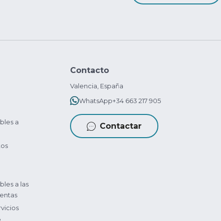
Contacto
Valencia, España
WhatsApp
+34 663 217 905
bles a
Contactar
tos
bles a las
entas
vicios
?