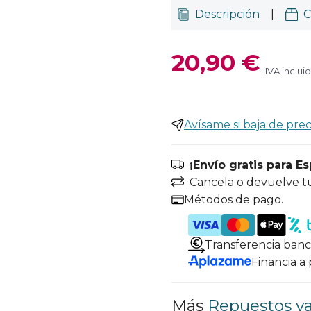
Descripción
|
C
20,90 €
IVA inclui
Avísame si baja de prec
¡Envío gratis para E
Cancela o devuelve t
Métodos de pago.
Transferencia banc
Financia a
Más
Repuestos v