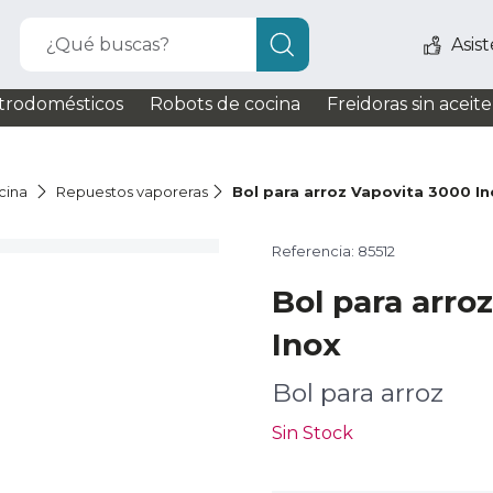
¿Qué buscas?
Asis
trodomésticos
Robots de cocina
Freidoras sin aceite
cina
Repuestos vaporeras
Bol para arroz Vapovita 3000 In
Referencia: 85512
Bol para arro
Inox
Bol para arroz
Sin Stock