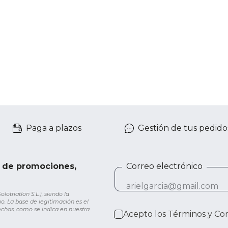
Paga a plazos
Gestión de tus pedido
e de promociones,
Correo electrónico
otriatlon S.L.), siendo la
o. La base de legitimación es el
rechos, como se indica en nuestra
Acepto los
Términos y Co