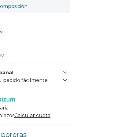
omposición
do
io
spaña!
u pedido fácilmente.
aria
 plazos
Calcular cuota
aporeras