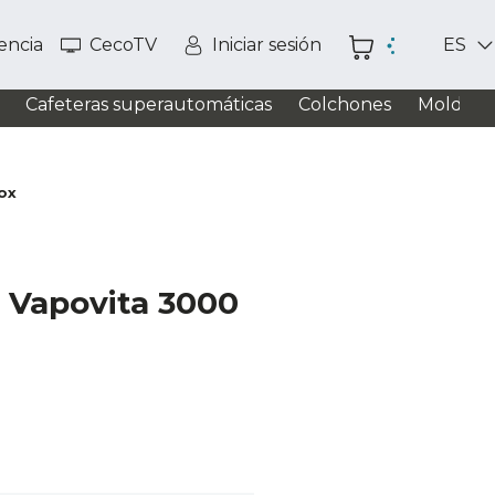
tencia
CecoTV
Iniciar sesión
ES
Cafeteras superautomáticas
Colchones
Moldead
ox
z Vapovita 3000