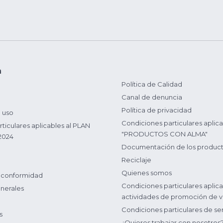
n
Política de Calidad
Canal de denuncia
Política de privacidad
 uso
Condiciones particulares aplica
ticulares aplicables al PLAN
"PRODUCTOS CON ALMA"
2024
Documentación de los produc
Reciclaje
Quienes somos
 conformidad
Condiciones particulares aplica
nerales
actividades de promoción de v
Condiciones particulares de ser
s
¿Quieres trabajar con nosotros