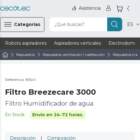
Asistencia
Categorías
¿Qué buscas?
ES
Robots aspiradores
Aspiradores verticales
Electrodomést
Repuestos
Repuestos ventilación / calefacción
Repuestos trat
Referencia: 85541
Filtro Breezecare 3000
Filtro Humidificador de agua
En Stock
Envío en 24-72 horas.
Descripción
|
Composición