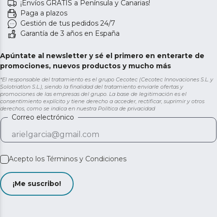
¡Envíos GRATIS a Península y Canarias!
Paga a plazos
Gestión de tus pedidos 24/7
Garantía de 3 años en España
Apúntate al newsletter y sé el primero en enterarte de
promociones, nuevos productos y mucho más
*El responsable del tratamiento es el grupo Cecotec (Cecotec Innovaciones S.L. y
Solotriatlon S.L.), siendo la finalidad del tratamiento enviarle ofertas y
promociones de las empresas del grupo. La base de legitimación es el
consentimiento explícito y tiene derecho a acceder, rectificar, suprimir y otros
derechos, como se indica en nuestra
Política de privacidad
Correo electrónico
Acepto los
Términos y Condiciones
¡Me suscribo!