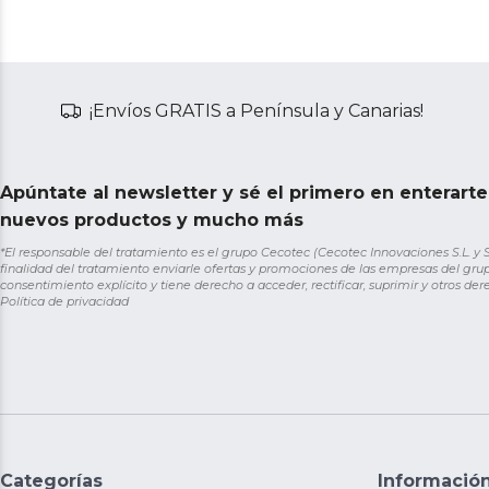
¡Envíos GRATIS a Península y Canarias!
Apúntate al newsletter y sé el primero en enterart
nuevos productos y mucho más
*El responsable del tratamiento es el grupo Cecotec (Cecotec Innovaciones S.L. y Sol
finalidad del tratamiento enviarle ofertas y promociones de las empresas del grup
consentimiento explícito y tiene derecho a acceder, rectificar, suprimir y otros de
Política de privacidad
Categorías
Informació