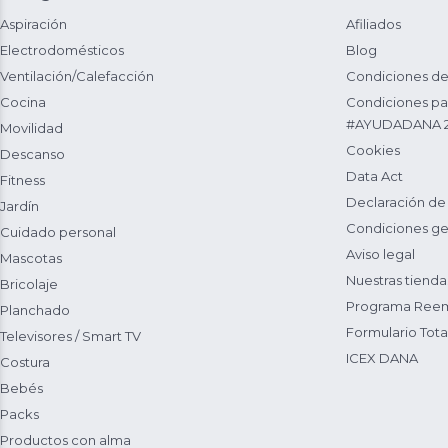
Aspiración
Afiliados
Electrodomésticos
Blog
Ventilación/Calefacción
Condiciones de
Cocina
Condiciones par
#AYUDADANA 
Movilidad
Cookies
Descanso
Data Act
Fitness
Declaración de
Jardín
Condiciones ge
Cuidado personal
Aviso legal
Mascotas
Nuestras tienda
Bricolaje
Programa Reem
Planchado
Formulario Total
Televisores / Smart TV
ICEX DANA
Costura
Bebés
Packs
Productos con alma