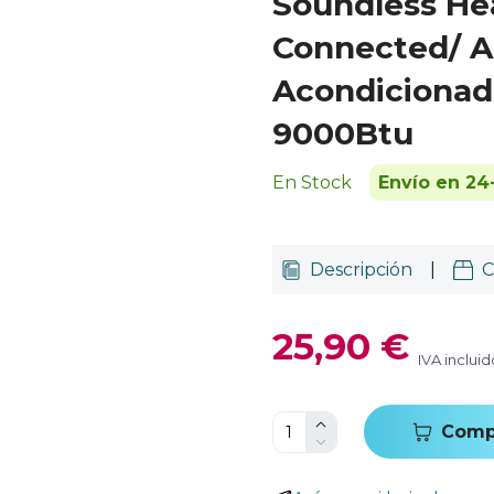
Soundless He
Connected/ A
Acondicionado
9000Btu
En Stock
Envío en 24
Descripción
|
C
25,90 €
IVA incluid
Comp