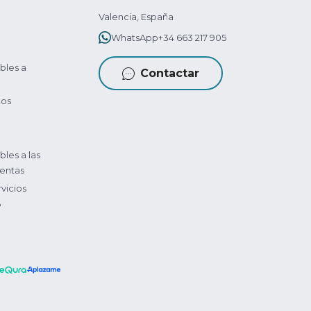
Valencia, España
WhatsApp
+34 663 217 905
bles a
Contactar
tos
bles a las
entas
vicios
?