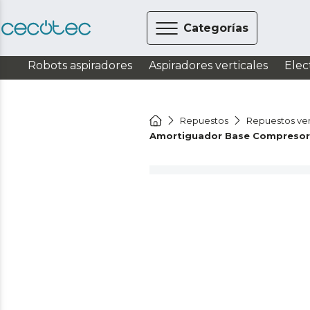
Categorías
Robots aspiradores
Aspiradores verticales
Elec
Repuestos
Repuestos ven
Amortiguador Base Compresor 