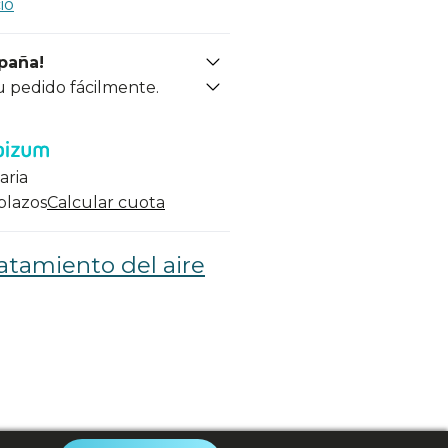
io
spaña!
u pedido fácilmente.
aria
 plazos
Calcular cuota
atamiento del aire