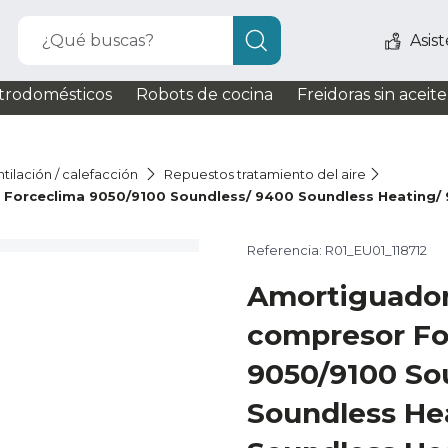
¿Qué buscas?
Asis
trodomésticos
Robots de cocina
Freidoras sin aceite
tilación / calefacción
Repuestos tratamiento del aire
Forceclima 9050/9100 Soundless/ 9400 Soundless Heating/ 
Referencia: R01_EU01_118712
Amortiguador
compresor Fo
9050/9100 So
Soundless He