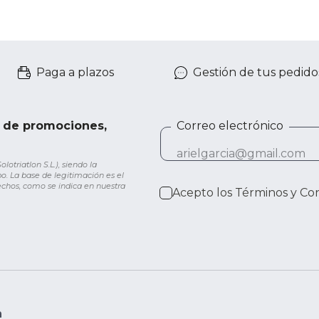
Paga a plazos
Gestión de tus pedido
e de promociones,
Correo electrónico
otriatlon S.L.), siendo la
o. La base de legitimación es el
rechos, como se indica en nuestra
Acepto los
Términos y Co
n