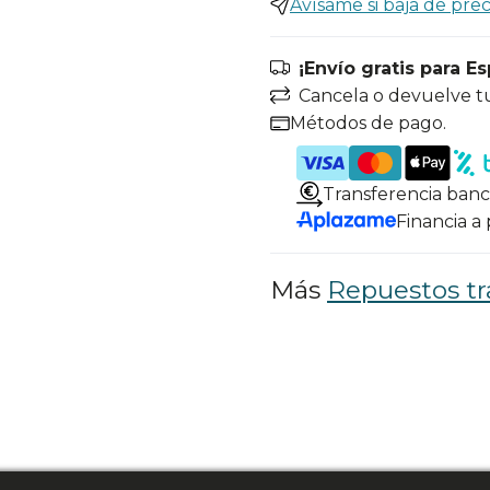
Avísame si baja de prec
¡Envío gratis para E
Cancela o devuelve t
Métodos de pago.
Transferencia banc
Financia a
Más
Repuestos tr