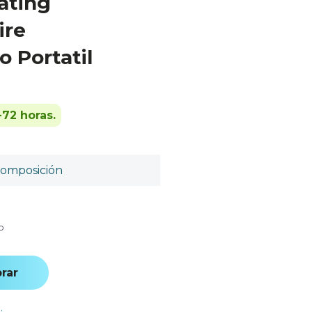
ating
ire
 Portatil
-72 horas.
omposición
o
rar