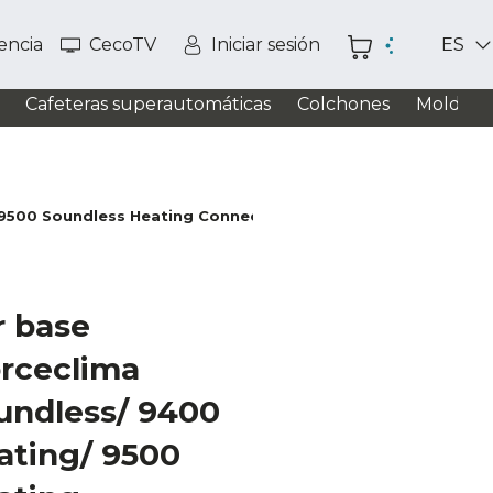
tencia
CecoTV
Iniciar sesión
ES
Cafeteras superautomáticas
Colchones
Moldead
9500 Soundless Heating Connected/ Aire Acondicionado Por
 base
rceclima
undless/ 9400
ating/ 9500