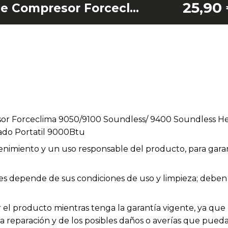
25,90
Amortiguador Base Compresor Forceclima 9050/9100 Soundless/ 9400 Soundless Heating/ 9500 Soundless Heating Connected/ Aire Acondicionado Portatil 9000Btu
r Forceclima 9050/9100 Soundless/ 9400 Soundless He
ado Portatil 9000Btu
enimiento y un uso responsable del producto, para garan
bles depende de sus condiciones de uso y limpieza; deb
el producto mientras tenga la garantía vigente, ya que h
la reparación y de los posibles daños o averías que pue